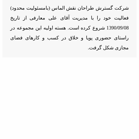
شرکت گسترش طراحان نقش الماس (بامسئوليت محدود)
فعالیت خود را با مدیریت آقای علی معارفی از تاریخ
1390/09/08 شروع کرده است. هسته اولیه این مجموعه در
راستای حضوری پویا و خلاق در کسب و کارهای فضای
مجازی شکل گرفت.
دسترسی سریع
خدمات
درباره ما
مجوز و افتخارات
اشتغال زایی و درآمد زایی
راهنمای توسعه دهندگان
مقالات
قوانین و مقررات
ارتباط با ما