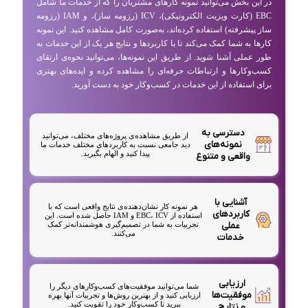
در این بخش می‌توانید نمونه کارهای مشتریان را که از خدمات ما شامل
EBC (کارت ویزیت الکترونیکی)، ICV (رزومه ساز)، و IAM (رزومه
ساز پیشرفته) استفاده کرده‌اند، به‌صورت کامل مشاهده کنید. این نمونه
کارها به شما کمک می‌کند تا با کاربردها و نتایج هر یک از این خدمات به
طور عملی آشنا شوید. از طریق این نمونه‌ها، می‌توانید نحوه‌ی ارتقای
کسب‌وکارها و ارتباطات حرفه‌ای را مشاهده کرده و ایده‌های بهتری
برای استفاده از این خدمات در کسب‌وکار خود به دست آورید.
دسترسی به
از طریق مشاهده‌ی پروژه‌های مختلف، می‌توانید
نمونه‌های
دید جامعی نسبت به کاربردهای مختلف خدمات ما
پیدا کنید و الهام بگیرید.
واقعی و متنوع
آشنایی با
هر نمونه کار نشان‌دهنده‌ی نتایج واقعی است که با
کاربردهای
استفاده از EBC، ICV و IAM حاصل شده است. این
عملی
تجربیات به شما در تصمیم‌گیری هوشمندانه‌تر کمک
می‌کنند.
خدمات
ارزیابی
شما می‌توانید موفقیت‌های کسب‌وکارهای دیگر را
موفقیت‌ها
ارزیابی کنید و از بهترین روش‌ها و تجربیات آنها بهره
ببرید تا کسب‌وکار خود را تقویت کنید.
و نتایج