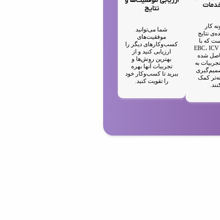
ارزیابی موفقیت‌ها و
خدمات
نتایج
نه کار
شما می‌توانید
ه‌ی نتایج
موفقیت‌های
ت که با
کسب‌وکارهای دیگر را
استفاده از EBC، ICV
ارزیابی کنید و از
IA حاصل شده
بهترین روش‌ها و
جربیات به
تجربیات آنها بهره
میم‌گیری
ببرید تا کسب‌وکار خود
ه‌تر کمک
را تقویت کنید.
نند.