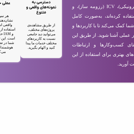
دسترسی به
عملی 
شامل EBC (کارت ویزیت الکترونیکی)، ICV (رزومه ساز)، و
نمونه‌های واقعی و
متنوع
ستفاده کرده‌اند، به‌صورت کامل
هر نمو
نشان‌دهند
واقعی اس
از طریق مشاهده‌ی
شما کمک می‌کند تا با کاربردها و
پروژه‌های مختلف،
و M
می‌توانید دید جامعی
ر عملی آشنا شوید. از طریق این
است. این ت
نسبت به کاربردهای
شما در تص
مختلف خدمات ما پیدا
رتقای کسب‌وکارها و ارتباطات
هوشمندان
کنید و الهام بگیرید.
می‌ک
های بهتری برای استفاده از این
 آورید.