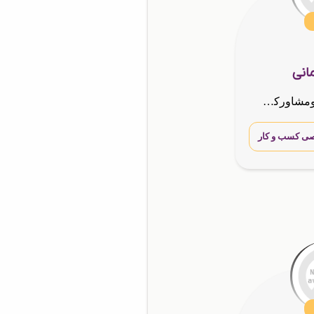
انی
کار آفرین ونماینده ومشاورکسب وکار هلدینگ گسترش طراحان نقش الماس
ی کسب و کار