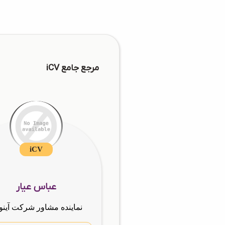
مرجع جامع iCV
iCV
عباس عیار
نماینده مشاور شرکت آینو