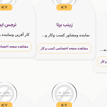
iCV
iCV
زینب برنا
نرجس ایم
نماینده ومشاور کسب وکار ومدیر رسمی هلدینگ بین المللی چرا باید همین حالا وارد کسب و کار اینترنتی بشی؟ 💻✨ تا چند سال پیش برای راه اندازی یک کسب و کار باید مغازه اجاره میکردی, جنس میخریدی, کلی هزین
مشاهده صفحه اختصاص
مشاهده صفحه اختصاصی کسب و کار
سلام و عرض ادب و احترام به شما متقاضی گرامی!! «. »کارشناس و مدیر فروش GTNA مشاور کسب و کار ها در بازارسازی و برندسازی و ارتباط با مشتری مشاور کسب درامد از طریق فضای مجازی کارافرین در زمینه الکترون
کار
iCV
iCV