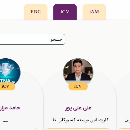
EBC
iCV
iAM
iCV
iCV
علی علی پور
حامد مزار
__
تی
کارشناس توسعه کسبوکار | طراح گرافیک