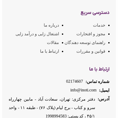
دسترسی سریع
خدمات
درباره ما
مجوز و افتخارات
اشتغال زایی و درآمد زایی
راهنمای توسعه دهندگان
مقالات
قوانین و مقررات
ارتباط با ما
ارتباط با ما
02174607
شماره تماس:
info@inoti.com
ایمیل:
آدرس:
دفتر مرکزی: تهران، سعادت آباد - مابین چهارراه
سرو و کتاب - برج لیام (پلاک ۷۶) - طبقه ۱۱ - واحد
۴۵/۱ ، کد پستی: 1998994583