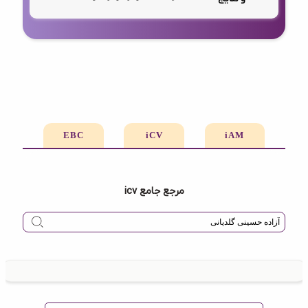
EBC
iCV
iAM
مرجع جامع icv