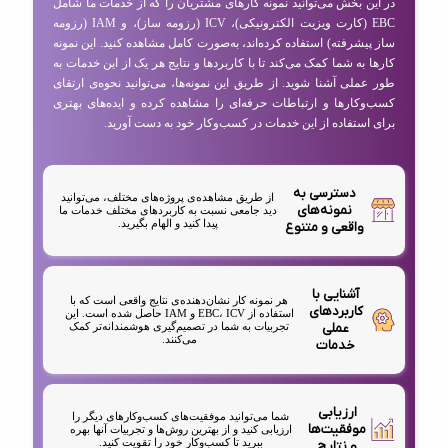
در این بخش می‌توانید نمونه کارهای مشتریان را که از خدمات ما شامل
EBC (کارت ویزیت الکترونیکی)، ICV (رزومه ساز)، و IAM (رزومه
ساز پیشرفته) استفاده کرده‌اند، به‌صورت کامل مشاهده کنید. این نمونه
کارها به شما کمک می‌کند تا با کاربردها و نتایج هر یک از این خدمات به
طور عملی آشنا شوید. از طریق این نمونه‌ها، می‌توانید نحوه‌ی ارتقای
کسب‌وکارها و ارتباطات حرفه‌ای را مشاهده کرده و ایده‌های بهتری
برای استفاده از این خدمات در کسب‌وکار خود به دست آورید.
دسترسی به
از طریق مشاهده‌ی پروژه‌های مختلف، می‌توانید
نمونه‌های
دید جامعی نسبت به کاربردهای مختلف خدمات ما
پیدا کنید و الهام بگیرید.
واقعی و متنوع
آشنایی با
هر نمونه کار نشان‌دهنده‌ی نتایج واقعی است که با
کاربردهای
استفاده از EBC، ICV و IAM حاصل شده است. این
عملی
تجربیات به شما در تصمیم‌گیری هوشمندانه‌تر کمک
می‌کنند.
خدمات
ارزیابی
شما می‌توانید موفقیت‌های کسب‌وکارهای دیگر را
موفقیت‌ها
ارزیابی کنید و از بهترین روش‌ها و تجربیات آنها بهره
ببرید تا کسب‌وکار خود را تقویت کنید.
و نتایج