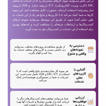
در این بخش می‌توانید نمونه کارهای مشتریان را که از خدمات ما شامل
EBC (کارت ویزیت الکترونیکی)، ICV (رزومه ساز)، و IAM (رزومه
ساز پیشرفته) استفاده کرده‌اند، به‌صورت کامل مشاهده کنید. این نمونه
کارها به شما کمک می‌کند تا با کاربردها و نتایج هر یک از این خدمات به
طور عملی آشنا شوید. از طریق این نمونه‌ها، می‌توانید نحوه‌ی ارتقای
کسب‌وکارها و ارتباطات حرفه‌ای را مشاهده کرده و ایده‌های بهتری
برای استفاده از این خدمات در کسب‌وکار خود به دست آورید.
دسترسی به
از طریق مشاهده‌ی پروژه‌های مختلف، می‌توانید
نمونه‌های
دید جامعی نسبت به کاربردهای مختلف خدمات ما
پیدا کنید و الهام بگیرید.
واقعی و متنوع
آشنایی با
هر نمونه کار نشان‌دهنده‌ی نتایج واقعی است که با
کاربردهای
استفاده از EBC، ICV و IAM حاصل شده است. این
عملی
تجربیات به شما در تصمیم‌گیری هوشمندانه‌تر کمک
می‌کنند.
خدمات
ارزیابی
شما می‌توانید موفقیت‌های کسب‌وکارهای دیگر را
موفقیت‌ها
ارزیابی کنید و از بهترین روش‌ها و تجربیات آنها بهره
ببرید تا کسب‌وکار خود را تقویت کنید.
و نتایج