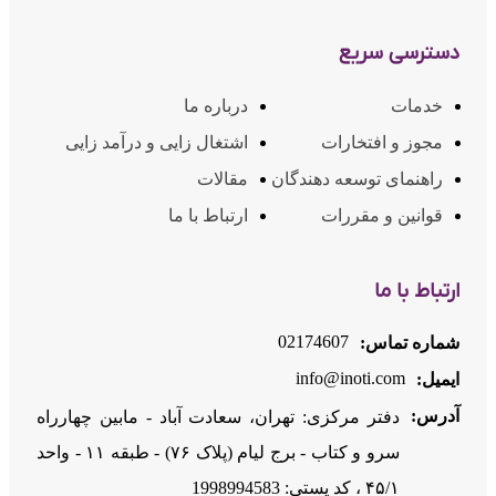
دسترسی سریع
خدمات
درباره ما
مجوز و افتخارات
اشتغال زایی و درآمد زایی
راهنمای توسعه دهندگان
مقالات
قوانین و مقررات
ارتباط با ما
ارتباط با ما
02174607
شماره تماس:
info@inoti.com
ایمیل:
آدرس:
دفتر مرکزی: تهران، سعادت آباد - مابین چهارراه
سرو و کتاب - برج لیام (پلاک ۷۶) - طبقه ۱۱ - واحد
۴۵/۱ ، کد پستی: 1998994583