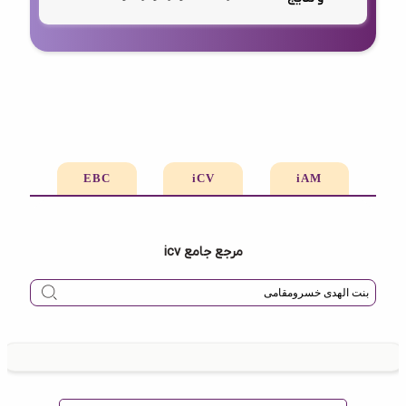
EBC
iCV
iAM
مرجع جامع icv