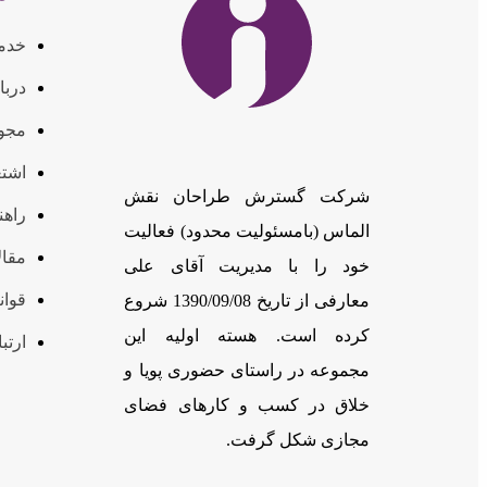
خدم
دربا
مجوز
اشتغ
شرکت گسترش طراحان نقش
راهن
الماس (بامسئوليت محدود) فعالیت
مقال
خود را با مدیریت آقای علی
قوان
معارفی از تاریخ 1390/09/08 شروع
کرده است. هسته اولیه این
ارتبا
مجموعه در راستای حضوری پویا و
خلاق در کسب و کارهای فضای
مجازی شکل گرفت.