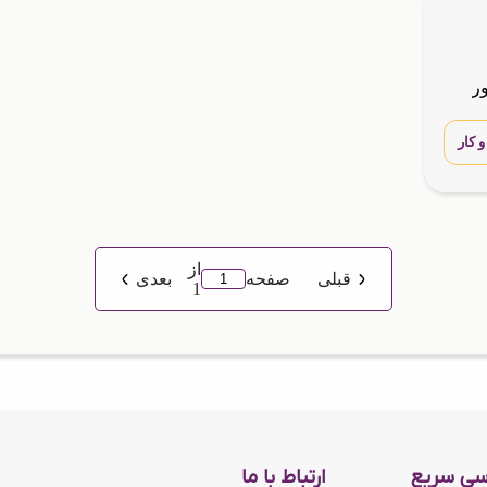
ر
کار
از
قبلی
صفحه
بعدی
1
سی سریع
ارتباط با ما