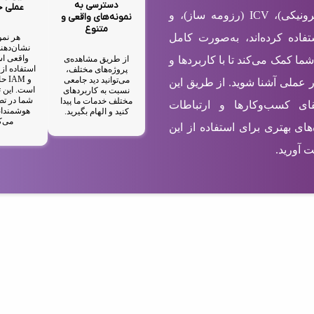
دسترسی به
عملی 
شامل EBC (کارت ویزیت الکترونیکی)، ICV (رزومه ساز)، و
نمونه‌های واقعی و
متنوع
ستفاده کرده‌اند، به‌صورت کامل
هر نمو
نشان‌دهند
واقعی اس
از طریق مشاهده‌ی
شما کمک می‌کند تا با کاربردها و
پروژه‌های مختلف،
و M
می‌توانید دید جامعی
ر عملی آشنا شوید. از طریق این
است. این ت
نسبت به کاربردهای
شما در تص
مختلف خدمات ما پیدا
رتقای کسب‌وکارها و ارتباطات
هوشمندان
کنید و الهام بگیرید.
می‌ک
های بهتری برای استفاده از این
 آورید.