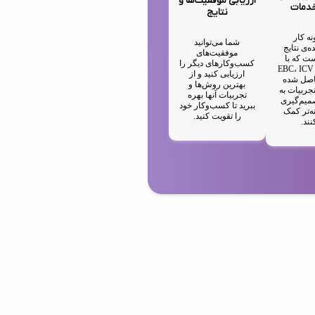
ارزیابی موفقیت‌ها و
خدمات
نتایج
نه کار
شما می‌توانید
ه‌ی نتایج
موفقیت‌های
ت که با
کسب‌وکارهای دیگر را
استفاده از EBC، ICV
ارزیابی کنید و از
IA حاصل شده
بهترین روش‌ها و
جربیات به
تجربیات آنها بهره
میم‌گیری
ببرید تا کسب‌وکار خود
ه‌تر کمک
را تقویت کنید.
نند.