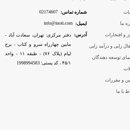
02174607
ات
شماره تماس:
info@inoti.com
ره ما
ایمیل:
 و افتخارات
آدرس:
دفتر مرکزی: تهران، سعادت آباد -
مابین چهارراه سرو و کتاب - برج
ال زایی و درآمد زایی
لیام (پلاک ۷۶) - طبقه ۱۱ - واحد
مای توسعه دهندگان
۴۵/۱ ، کد پستی: 1998994583
ات
ین و مقررات
ط با ما