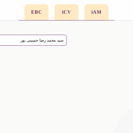
EBC
iCV
iAM