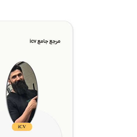
مرجع جامع icv
iCV