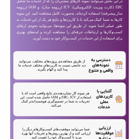
در این بخش می‌توانید نمونه کارهای مشتریان را که از خدمات ما شامل
EBC (کارت ویزیت الکترونیکی)، ICV (رزومه ساز)، و IAM (رزومه
ساز پیشرفته) استفاده کرده‌اند، به‌صورت کامل مشاهده کنید. این نمونه
کارها به شما کمک می‌کند تا با کاربردها و نتایج هر یک از این خدمات به
طور عملی آشنا شوید. از طریق این نمونه‌ها، می‌توانید نحوه‌ی ارتقای
کسب‌وکارها و ارتباطات حرفه‌ای را مشاهده کرده و ایده‌های بهتری
برای استفاده از این خدمات در کسب‌وکار خود به دست آورید.
دسترسی به
از طریق مشاهده‌ی پروژه‌های مختلف، می‌توانید
نمونه‌های
دید جامعی نسبت به کاربردهای مختلف خدمات ما
پیدا کنید و الهام بگیرید.
واقعی و متنوع
آشنایی با
هر نمونه کار نشان‌دهنده‌ی نتایج واقعی است که با
کاربردهای
استفاده از EBC، ICV و IAM حاصل شده است. این
عملی
تجربیات به شما در تصمیم‌گیری هوشمندانه‌تر کمک
می‌کنند.
خدمات
ارزیابی
شما می‌توانید موفقیت‌های کسب‌وکارهای دیگر را
موفقیت‌ها
ارزیابی کنید و از بهترین روش‌ها و تجربیات آنها بهره
ببرید تا کسب‌وکار خود را تقویت کنید.
و نتایج