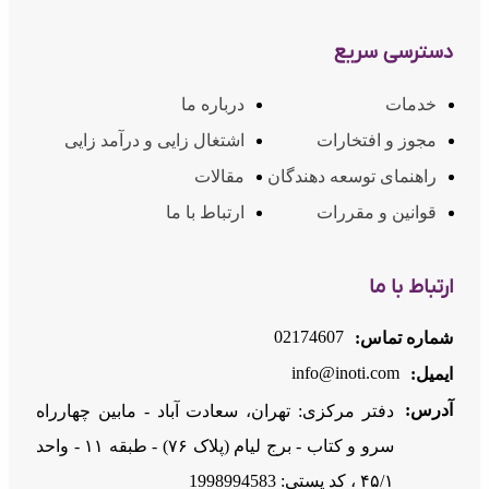
دسترسی سریع
خدمات
درباره ما
مجوز و افتخارات
اشتغال زایی و درآمد زایی
راهنمای توسعه دهندگان
مقالات
قوانین و مقررات
ارتباط با ما
ارتباط با ما
02174607
شماره تماس:
info@inoti.com
ایمیل:
آدرس:
دفتر مرکزی: تهران، سعادت آباد - مابین چهارراه
سرو و کتاب - برج لیام (پلاک ۷۶) - طبقه ۱۱ - واحد
۴۵/۱ ، کد پستی: 1998994583