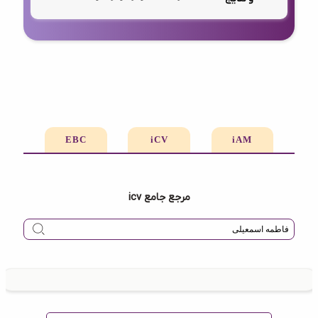
EBC
iCV
iAM
مرجع جامع icv