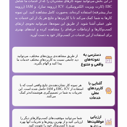
در این بخش می‌توانید نمونه کارهای مشتریان را که از خدمات ما شامل
EBC (کارت ویزیت الکترونیکی)، ICV (رزومه ساز)، و IAM (رزومه
ساز پیشرفته) استفاده کرده‌اند، به‌صورت کامل مشاهده کنید. این نمونه
کارها به شما کمک می‌کند تا با کاربردها و نتایج هر یک از این خدمات به
طور عملی آشنا شوید. از طریق این نمونه‌ها، می‌توانید نحوه‌ی ارتقای
کسب‌وکارها و ارتباطات حرفه‌ای را مشاهده کرده و ایده‌های بهتری
برای استفاده از این خدمات در کسب‌وکار خود به دست آورید.
دسترسی به
از طریق مشاهده‌ی پروژه‌های مختلف، می‌توانید
نمونه‌های
دید جامعی نسبت به کاربردهای مختلف خدمات ما
پیدا کنید و الهام بگیرید.
واقعی و متنوع
آشنایی با
هر نمونه کار نشان‌دهنده‌ی نتایج واقعی است که با
کاربردهای
استفاده از EBC، ICV و IAM حاصل شده است. این
عملی
تجربیات به شما در تصمیم‌گیری هوشمندانه‌تر کمک
می‌کنند.
خدمات
ارزیابی
شما می‌توانید موفقیت‌های کسب‌وکارهای دیگر را
موفقیت‌ها
ارزیابی کنید و از بهترین روش‌ها و تجربیات آنها بهره
ببرید تا کسب‌وکار خود را تقویت کنید.
و نتایج