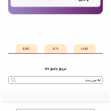
EBC
iCV
iAM
مرجع جامع icv