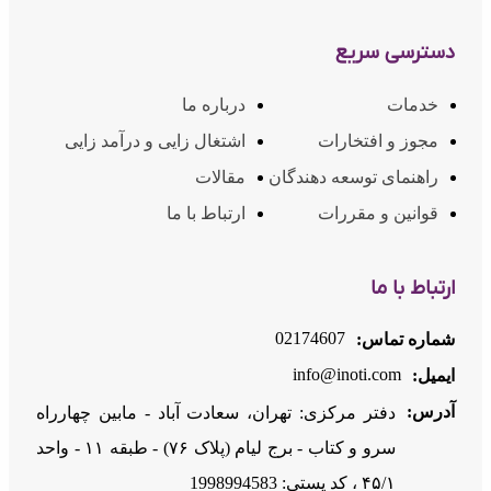
دسترسی سریع
خدمات
درباره ما
مجوز و افتخارات
اشتغال زایی و درآمد زایی
راهنمای توسعه دهندگان
مقالات
قوانین و مقررات
ارتباط با ما
ارتباط با ما
02174607
شماره تماس:
info@inoti.com
ایمیل:
آدرس:
دفتر مرکزی: تهران، سعادت آباد - مابین چهارراه
سرو و کتاب - برج لیام (پلاک ۷۶) - طبقه ۱۱ - واحد
۴۵/۱ ، کد پستی: 1998994583