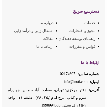
دسترسی سریع
خدمات
درباره ما
مجوز و افتخارات
اشتغال زایی و درآمد زایی
راهنمای توسعه دهندگان
مقالات
قوانین و مقررات
ارتباط با ما
ارتباط با ما
02174607
شماره تماس:
info@inoti.com
ایمیل:
آدرس:
دفتر مرکزی: تهران، سعادت آباد - مابین چهارراه
سرو و کتاب - برج لیام (پلاک ۷۶) - طبقه ۱۱ - واحد
۴۵/۱ ، کد پستی: 1998994583