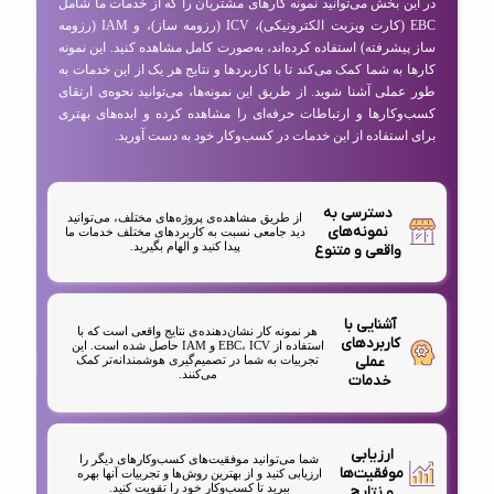
در این بخش می‌توانید نمونه کارهای مشتریان را که از خدمات ما شامل
EBC (کارت ویزیت الکترونیکی)، ICV (رزومه ساز)، و IAM (رزومه
ساز پیشرفته) استفاده کرده‌اند، به‌صورت کامل مشاهده کنید. این نمونه
کارها به شما کمک می‌کند تا با کاربردها و نتایج هر یک از این خدمات به
طور عملی آشنا شوید. از طریق این نمونه‌ها، می‌توانید نحوه‌ی ارتقای
کسب‌وکارها و ارتباطات حرفه‌ای را مشاهده کرده و ایده‌های بهتری
برای استفاده از این خدمات در کسب‌وکار خود به دست آورید.
دسترسی به
از طریق مشاهده‌ی پروژه‌های مختلف، می‌توانید
نمونه‌های
دید جامعی نسبت به کاربردهای مختلف خدمات ما
پیدا کنید و الهام بگیرید.
واقعی و متنوع
آشنایی با
هر نمونه کار نشان‌دهنده‌ی نتایج واقعی است که با
کاربردهای
استفاده از EBC، ICV و IAM حاصل شده است. این
عملی
تجربیات به شما در تصمیم‌گیری هوشمندانه‌تر کمک
می‌کنند.
خدمات
ارزیابی
شما می‌توانید موفقیت‌های کسب‌وکارهای دیگر را
موفقیت‌ها
ارزیابی کنید و از بهترین روش‌ها و تجربیات آنها بهره
ببرید تا کسب‌وکار خود را تقویت کنید.
و نتایج