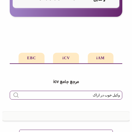
EBC
iCV
iAM
مرجع جامع icv