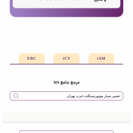
EBC
iCV
iAM
مرجع جامع icv