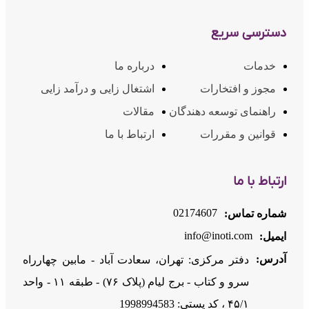
دسترسی سریع
خدمات
درباره ما
مجوز و افتخارات
اشتغال زایی و درآمد زایی
راهنمای توسعه دهندگان
مقالات
قوانین و مقررات
ارتباط با ما
ارتباط با ما
02174607
شماره تماس:
info@inoti.com
ایمیل:
آدرس:
دفتر مرکزی: تهران، سعادت آباد - مابین چهارراه
سرو و کتاب - برج لیام (پلاک ۷۶) - طبقه ۱۱ - واحد
۴۵/۱ ، کد پستی: 1998994583