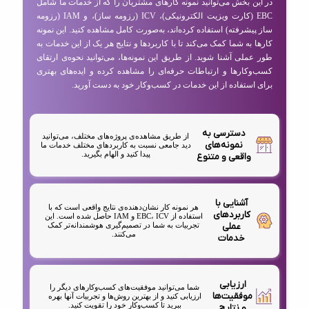
در این بخش می‌توانید نمونه کارهای مشتریان را که از خدمات ما شامل
EBC (کارت ویزیت الکترونیکی)، ICV (رزومه ساز)، و IAM (رزومه
ساز پیشرفته) استفاده کرده‌اند، به‌صورت کامل مشاهده کنید. این نمونه
کارها به شما کمک می‌کند تا با کاربردها و نتایج هر یک از این خدمات به
طور عملی آشنا شوید. از طریق این نمونه‌ها، می‌توانید نحوه‌ی ارتقای
کسب‌وکارها و ارتباطات حرفه‌ای را مشاهده کرده و ایده‌های بهتری
برای استفاده از این خدمات در کسب‌وکار خود به دست آورید.
دسترسی به
از طریق مشاهده‌ی پروژه‌های مختلف، می‌توانید
نمونه‌های
دید جامعی نسبت به کاربردهای مختلف خدمات ما
پیدا کنید و الهام بگیرید.
واقعی و متنوع
آشنایی با
هر نمونه کار نشان‌دهنده‌ی نتایج واقعی است که با
کاربردهای
استفاده از EBC، ICV و IAM حاصل شده است. این
عملی
تجربیات به شما در تصمیم‌گیری هوشمندانه‌تر کمک
می‌کنند.
خدمات
ارزیابی
شما می‌توانید موفقیت‌های کسب‌وکارهای دیگر را
موفقیت‌ها
ارزیابی کنید و از بهترین روش‌ها و تجربیات آنها بهره
ببرید تا کسب‌وکار خود را تقویت کنید.
و نتایج