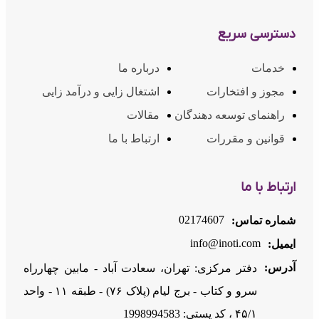
دسترسی سریع
خدمات
درباره ما
مجوز و افتخارات
اشتغال زایی و درآمد زایی
راهنمای توسعه دهندگان
مقالات
قوانین و مقررات
ارتباط با ما
ارتباط با ما
02174607
شماره تماس:
info@inoti.com
ایمیل:
آدرس:
دفتر مرکزی: تهران، سعادت آباد - مابین چهارراه
سرو و کتاب - برج لیام (پلاک ۷۶) - طبقه ۱۱ - واحد
۴۵/۱ ، کد پستی: 1998994583