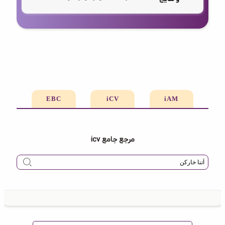
EBC
iCV
iAM
مرجع جامع icv