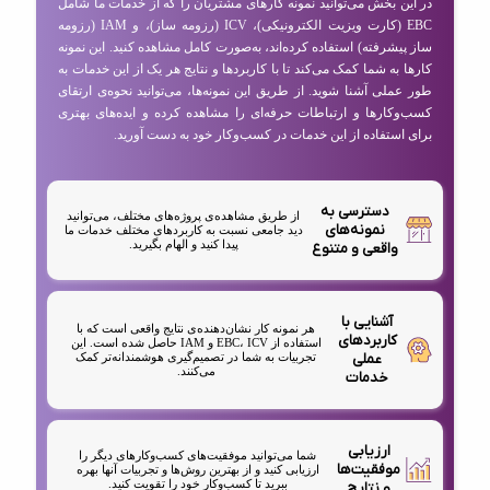
در این بخش می‌توانید نمونه کارهای مشتریان را که از خدمات ما شامل
EBC (کارت ویزیت الکترونیکی)، ICV (رزومه ساز)، و IAM (رزومه
ساز پیشرفته) استفاده کرده‌اند، به‌صورت کامل مشاهده کنید. این نمونه
کارها به شما کمک می‌کند تا با کاربردها و نتایج هر یک از این خدمات به
طور عملی آشنا شوید. از طریق این نمونه‌ها، می‌توانید نحوه‌ی ارتقای
کسب‌وکارها و ارتباطات حرفه‌ای را مشاهده کرده و ایده‌های بهتری
برای استفاده از این خدمات در کسب‌وکار خود به دست آورید.
دسترسی به
از طریق مشاهده‌ی پروژه‌های مختلف، می‌توانید
نمونه‌های
دید جامعی نسبت به کاربردهای مختلف خدمات ما
پیدا کنید و الهام بگیرید.
واقعی و متنوع
آشنایی با
هر نمونه کار نشان‌دهنده‌ی نتایج واقعی است که با
کاربردهای
استفاده از EBC، ICV و IAM حاصل شده است. این
عملی
تجربیات به شما در تصمیم‌گیری هوشمندانه‌تر کمک
می‌کنند.
خدمات
ارزیابی
شما می‌توانید موفقیت‌های کسب‌وکارهای دیگر را
موفقیت‌ها
ارزیابی کنید و از بهترین روش‌ها و تجربیات آنها بهره
ببرید تا کسب‌وکار خود را تقویت کنید.
و نتایج