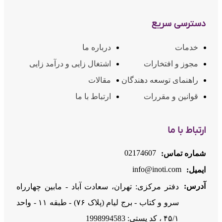
دسترسی سریع
خدمات
درباره ما
مجوز و افتخارات
اشتغال زایی و درآمد زایی
راهنمای توسعه دهندگان
مقالات
قوانین و مقررات
ارتباط با ما
ارتباط با ما
02174607
شماره تماس:
info@inoti.com
ایمیل:
آدرس:
دفتر مرکزی: تهران، سعادت آباد - مابین چهارراه
سرو و کتاب - برج لیام (پلاک ۷۶) - طبقه ۱۱ - واحد
۴۵/۱ ، کد پستی: 1998994583