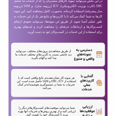
در این بخش می‌توانید نمونه کارهای مشتریان را که از خدمات ما شامل
EBC (کارت ویزیت الکترونیکی)، ICV (رزومه ساز)، و IAM (رزومه
ساز پیشرفته) استفاده کرده‌اند، به‌صورت کامل مشاهده کنید. این نمونه
کارها به شما کمک می‌کند تا با کاربردها و نتایج هر یک از این خدمات به
طور عملی آشنا شوید. از طریق این نمونه‌ها، می‌توانید نحوه‌ی ارتقای
کسب‌وکارها و ارتباطات حرفه‌ای را مشاهده کرده و ایده‌های بهتری
برای استفاده از این خدمات در کسب‌وکار خود به دست آورید.
دسترسی به
از طریق مشاهده‌ی پروژه‌های مختلف، می‌توانید
نمونه‌های
دید جامعی نسبت به کاربردهای مختلف خدمات ما
پیدا کنید و الهام بگیرید.
واقعی و متنوع
آشنایی با
هر نمونه کار نشان‌دهنده‌ی نتایج واقعی است که با
کاربردهای
استفاده از EBC، ICV و IAM حاصل شده است. این
عملی
تجربیات به شما در تصمیم‌گیری هوشمندانه‌تر کمک
می‌کنند.
خدمات
ارزیابی
شما می‌توانید موفقیت‌های کسب‌وکارهای دیگر را
موفقیت‌ها
ارزیابی کنید و از بهترین روش‌ها و تجربیات آنها بهره
ببرید تا کسب‌وکار خود را تقویت کنید.
و نتایج