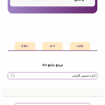
EBC
iCV
iAM
مرجع جامع icv