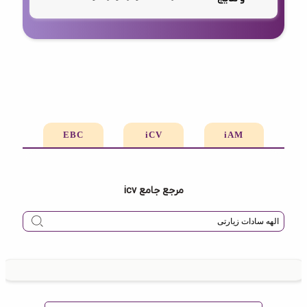
EBC
iCV
iAM
مرجع جامع icv