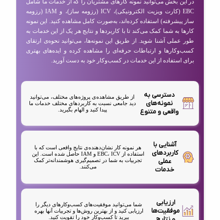
در این بخش می‌توانید نمونه کارهای مشتریان را که از خدمات ما شامل
EBC (کارت ویزیت الکترونیکی)، ICV (رزومه ساز)، و IAM (رزومه
ساز پیشرفته) استفاده کرده‌اند، به‌صورت کامل مشاهده کنید. این نمونه
کارها به شما کمک می‌کند تا با کاربردها و نتایج هر یک از این خدمات به
طور عملی آشنا شوید. از طریق این نمونه‌ها، می‌توانید نحوه‌ی ارتقای
کسب‌وکارها و ارتباطات حرفه‌ای را مشاهده کرده و ایده‌های بهتری
برای استفاده از این خدمات در کسب‌وکار خود به دست آورید.
دسترسی به
از طریق مشاهده‌ی پروژه‌های مختلف، می‌توانید
نمونه‌های
دید جامعی نسبت به کاربردهای مختلف خدمات ما
پیدا کنید و الهام بگیرید.
واقعی و متنوع
آشنایی با
هر نمونه کار نشان‌دهنده‌ی نتایج واقعی است که با
کاربردهای
استفاده از EBC، ICV و IAM حاصل شده است. این
عملی
تجربیات به شما در تصمیم‌گیری هوشمندانه‌تر کمک
می‌کنند.
خدمات
ارزیابی
شما می‌توانید موفقیت‌های کسب‌وکارهای دیگر را
موفقیت‌ها
ارزیابی کنید و از بهترین روش‌ها و تجربیات آنها بهره
ببرید تا کسب‌وکار خود را تقویت کنید.
و نتایج