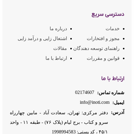
دسترسی سریع
خدمات
درباره ما
مجوز و افتخارات
اشتغال زایی و درآمد زایی
راهنمای توسعه دهندگان
مقالات
قوانین و مقررات
ارتباط با ما
ارتباط با ما
02174607
شماره تماس:
info@inoti.com
ایمیل:
آدرس:
دفتر مرکزی: تهران، سعادت آباد - مابین چهارراه
سرو و کتاب - برج لیام (پلاک ۷۶) - طبقه ۱۱ - واحد
۴۵/۱ ، کد پستی: 1998994583