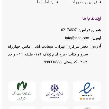
قوانین و مقررات
ارتباط با ما
ارتباط با ما
02174607
شماره تماس:
info@inoti.com
ایمیل:
آدرس:
دفتر مرکزی: تهران، سعادت آباد - مابین چهارراه
سرو و کتاب - برج لیام (پلاک ۷۶) - طبقه ۱۱ - واحد
۴۵/۱ ، کد پستی: 1998994583