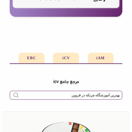
EBC
iCV
iAM
مرجع جامع icv