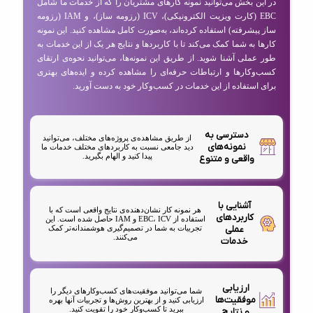
در این بخش می‌توانید نمونه کارهای مشتریان را که از خدمات ما شامل
EBC (کارت ویزیت الکترونیکی)، ICV (رزومه ساز)، و IAM (رزومه
ساز پیشرفته) استفاده کرده‌اند، به‌صورت کامل مشاهده کنید. این نمونه
کارها به شما کمک می‌کند تا با کاربردها و نتایج هر یک از این خدمات به
طور عملی آشنا شوید. از طریق این نمونه‌ها، می‌توانید نحوه‌ی ارتقای
کسب‌وکارها و ارتباطات حرفه‌ای را مشاهده کرده و ایده‌های بهتری
برای استفاده از این خدمات در کسب‌وکار خود به دست آورید.
دسترسی به
از طریق مشاهده‌ی پروژه‌های مختلف، می‌توانید
نمونه‌های
دید جامعی نسبت به کاربردهای مختلف خدمات ما
پیدا کنید و الهام بگیرید.
واقعی و متنوع
آشنایی با
هر نمونه کار نشان‌دهنده‌ی نتایج واقعی است که با
کاربردهای
استفاده از EBC، ICV و IAM حاصل شده است. این
عملی
تجربیات به شما در تصمیم‌گیری هوشمندانه‌تر کمک
می‌کنند.
خدمات
ارزیابی
شما می‌توانید موفقیت‌های کسب‌وکارهای دیگر را
موفقیت‌ها
ارزیابی کنید و از بهترین روش‌ها و تجربیات آنها بهره
ببرید تا کسب‌وکار خود را تقویت کنید.
و نتایج