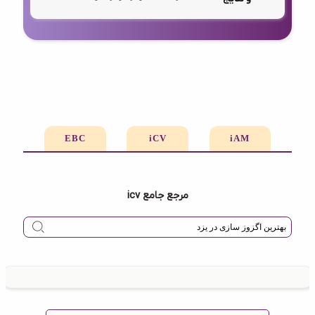
EBC
iCV
iAM
مرجع جامع icv