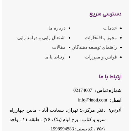
دسترسی سریع
خدمات
درباره ما
مجوز و افتخارات
اشتغال زایی و درآمد زایی
راهنمای توسعه دهندگان
مقالات
قوانین و مقررات
ارتباط با ما
ارتباط با ما
02174607
شماره تماس:
info@inoti.com
ایمیل:
آدرس:
دفتر مرکزی: تهران، سعادت آباد - مابین چهارراه
سرو و کتاب - برج لیام (پلاک ۷۶) - طبقه ۱۱ - واحد
۴۵/۱ ، کد پستی: 1998994583