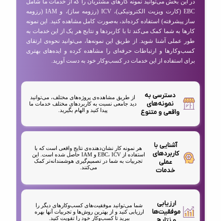
در این بخش می‌توانید نمونه کارهای مشتریان را که از خدمات ما شامل
EBC (کارت ویزیت الکترونیکی)، ICV (رزومه ساز)، و IAM (رزومه
ساز پیشرفته) استفاده کرده‌اند، به‌صورت کامل مشاهده کنید. این نمونه
کارها به شما کمک می‌کند تا با کاربردها و نتایج هر یک از این خدمات به
طور عملی آشنا شوید. از طریق این نمونه‌ها، می‌توانید نحوه‌ی ارتقای
کسب‌وکارها و ارتباطات حرفه‌ای را مشاهده کرده و ایده‌های بهتری
برای استفاده از این خدمات در کسب‌وکار خود به دست آورید.
دسترسی به
از طریق مشاهده‌ی پروژه‌های مختلف، می‌توانید
نمونه‌های
دید جامعی نسبت به کاربردهای مختلف خدمات ما
پیدا کنید و الهام بگیرید.
واقعی و متنوع
آشنایی با
هر نمونه کار نشان‌دهنده‌ی نتایج واقعی است که با
کاربردهای
استفاده از EBC، ICV و IAM حاصل شده است. این
عملی
تجربیات به شما در تصمیم‌گیری هوشمندانه‌تر کمک
می‌کنند.
خدمات
ارزیابی
شما می‌توانید موفقیت‌های کسب‌وکارهای دیگر را
موفقیت‌ها
ارزیابی کنید و از بهترین روش‌ها و تجربیات آنها بهره
ببرید تا کسب‌وکار خود را تقویت کنید.
و نتایج