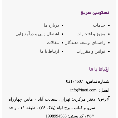
دسترسی سریع
خدمات
درباره ما
مجوز و افتخارات
اشتغال زایی و درآمد زایی
راهنمای توسعه دهندگان
مقالات
قوانین و مقررات
ارتباط با ما
ارتباط با ما
02174607
شماره تماس:
info@inoti.com
ایمیل:
آدرس:
دفتر مرکزی: تهران، سعادت آباد - مابین چهارراه
سرو و کتاب - برج لیام (پلاک ۷۶) - طبقه ۱۱ - واحد
۴۵/۱ ، کد پستی: 1998994583