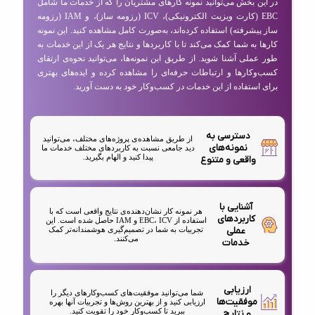
در این بخش می‌توانید نمونه کارهای مشتریان را که از خدمات ما شامل
EBC (کارت ویزیت الکترونیکی)، ICV (رزومه ساز)، و IAM (رزومه
ساز پیشرفته) استفاده کرده‌اند، به‌صورت کامل مشاهده کنید. این نمونه
کارها به شما کمک می‌کند تا با کاربردها و نتایج هر یک از این خدمات به
طور عملی آشنا شوید. از طریق این نمونه‌ها، می‌توانید نحوه‌ی ارتقای
کسب‌وکارها و ارتباطات حرفه‌ای را مشاهده کرده و ایده‌های بهتری
برای استفاده از این خدمات در کسب‌وکار خود به دست آورید.
دسترسی به
از طریق مشاهده‌ی پروژه‌های مختلف، می‌توانید
نمونه‌های
دید جامعی نسبت به کاربردهای مختلف خدمات ما
پیدا کنید و الهام بگیرید.
واقعی و متنوع
آشنایی با
هر نمونه کار نشان‌دهنده‌ی نتایج واقعی است که با
کاربردهای
استفاده از EBC، ICV و IAM حاصل شده است. این
عملی
تجربیات به شما در تصمیم‌گیری هوشمندانه‌تر کمک
می‌کنند.
خدمات
ارزیابی
شما می‌توانید موفقیت‌های کسب‌وکارهای دیگر را
موفقیت‌ها
ارزیابی کنید و از بهترین روش‌ها و تجربیات آنها بهره
ببرید تا کسب‌وکار خود را تقویت کنید.
و نتایج