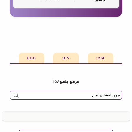
EBC
iCV
iAM
مرجع جامع icv