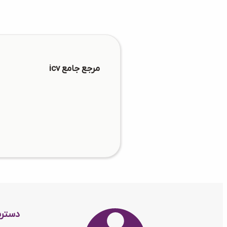
مرجع جامع icv
دستر