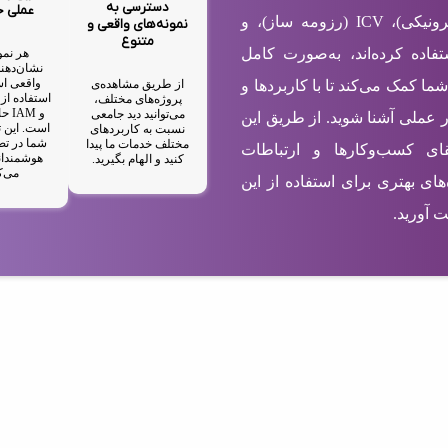
دسترسی به
عملی 
شامل EBC (کارت ویزیت الکترونیکی)، ICV (رزومه ساز)، و
نمونه‌های واقعی و
متنوع
ستفاده کرده‌اند، به‌صورت کامل
هر نمو
نشان‌دهند
واقعی اس
از طریق مشاهده‌ی
شما کمک می‌کند تا با کاربردها و
پروژه‌های مختلف،
و M
می‌توانید دید جامعی
ر عملی آشنا شوید. از طریق این
است. این ت
نسبت به کاربردهای
شما در تص
مختلف خدمات ما پیدا
رتقای کسب‌وکارها و ارتباطات
هوشمندان
کنید و الهام بگیرید.
می‌ک
های بهتری برای استفاده از این
 آورید.