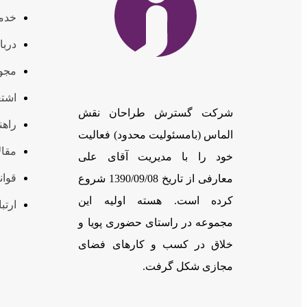
خدم
دربا
مجوز
اشتغ
شرکت گسترش طراحان نقش
راهن
الماس (بامسئوليت محدود) فعالیت
مقال
خود را با مدیریت آقای علی
قوان
معارفی از تاریخ 1390/09/08 شروع
کرده است. هسته اولیه این
ارتبا
مجموعه در راستای حضوری پویا و
خلاق در کسب و کارهای فضای
مجازی شکل گرفت.