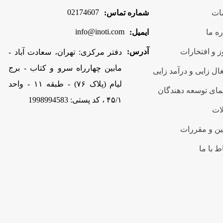
02174607
ات
شماره تماس:
info@inoti.com
ره ما
ایمیل:
 و افتخارات
آدرس:
دفتر مرکزی: تهران، سعادت آباد -
مابین چهارراه سرو و کتاب - برج
ال زایی و درآمد زایی
لیام (پلاک ۷۶) - طبقه ۱۱ - واحد
مای توسعه دهندگان
۴۵/۱ ، کد پستی: 1998994583
ات
ین و مقررات
ط با ما