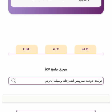
EBC
iCV
iAM
مرجع جامع icv