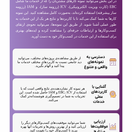
در این بخش می‌توانید نمونه کارهای مشتریان را که از خدمات ما شامل
EBC (کارت ویزیت الکترونیکی)، ICV (رزومه ساز)، و IAM (رزومه
ساز پیشرفته) استفاده کرده‌اند، به‌صورت کامل مشاهده کنید. این نمونه
کارها به شما کمک می‌کند تا با کاربردها و نتایج هر یک از این خدمات به
طور عملی آشنا شوید. از طریق این نمونه‌ها، می‌توانید نحوه‌ی ارتقای
کسب‌وکارها و ارتباطات حرفه‌ای را مشاهده کرده و ایده‌های بهتری
برای استفاده از این خدمات در کسب‌وکار خود به دست آورید.
دسترسی به
از طریق مشاهده‌ی پروژه‌های مختلف، می‌توانید
نمونه‌های
دید جامعی نسبت به کاربردهای مختلف خدمات ما
پیدا کنید و الهام بگیرید.
واقعی و متنوع
آشنایی با
هر نمونه کار نشان‌دهنده‌ی نتایج واقعی است که با
کاربردهای
استفاده از EBC، ICV و IAM حاصل شده است. این
عملی
تجربیات به شما در تصمیم‌گیری هوشمندانه‌تر کمک
می‌کنند.
خدمات
ارزیابی
شما می‌توانید موفقیت‌های کسب‌وکارهای دیگر را
موفقیت‌ها
ارزیابی کنید و از بهترین روش‌ها و تجربیات آنها بهره
ببرید تا کسب‌وکار خود را تقویت کنید.
و نتایج