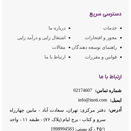
دسترسی سریع
خدمات
درباره ما
مجوز و افتخارات
اشتغال زایی و درآمد زایی
راهنمای توسعه دهندگان
مقالات
قوانین و مقررات
ارتباط با ما
ارتباط با ما
02174607
شماره تماس:
info@inoti.com
ایمیل:
آدرس:
دفتر مرکزی: تهران، سعادت آباد - مابین چهارراه
سرو و کتاب - برج لیام (پلاک ۷۶) - طبقه ۱۱ - واحد
۴۵/۱ ، کد پستی: 1998994583