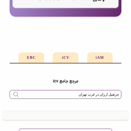
EBC
iCV
iAM
مرجع جامع icv