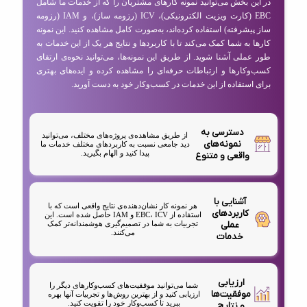
در این بخش می‌توانید نمونه کارهای مشتریان را که از خدمات ما شامل
EBC (کارت ویزیت الکترونیکی)، ICV (رزومه ساز)، و IAM (رزومه
ساز پیشرفته) استفاده کرده‌اند، به‌صورت کامل مشاهده کنید. این نمونه
کارها به شما کمک می‌کند تا با کاربردها و نتایج هر یک از این خدمات به
طور عملی آشنا شوید. از طریق این نمونه‌ها، می‌توانید نحوه‌ی ارتقای
کسب‌وکارها و ارتباطات حرفه‌ای را مشاهده کرده و ایده‌های بهتری
برای استفاده از این خدمات در کسب‌وکار خود به دست آورید.
دسترسی به
از طریق مشاهده‌ی پروژه‌های مختلف، می‌توانید
نمونه‌های
دید جامعی نسبت به کاربردهای مختلف خدمات ما
پیدا کنید و الهام بگیرید.
واقعی و متنوع
آشنایی با
هر نمونه کار نشان‌دهنده‌ی نتایج واقعی است که با
کاربردهای
استفاده از EBC، ICV و IAM حاصل شده است. این
عملی
تجربیات به شما در تصمیم‌گیری هوشمندانه‌تر کمک
می‌کنند.
خدمات
ارزیابی
شما می‌توانید موفقیت‌های کسب‌وکارهای دیگر را
موفقیت‌ها
ارزیابی کنید و از بهترین روش‌ها و تجربیات آنها بهره
ببرید تا کسب‌وکار خود را تقویت کنید.
و نتایج