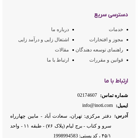
دسترسی سریع
خدمات
درباره ما
مجوز و افتخارات
اشتغال زایی و درآمد زایی
راهنمای توسعه دهندگان
مقالات
قوانین و مقررات
ارتباط با ما
ارتباط با ما
02174607
شماره تماس:
info@inoti.com
ایمیل:
آدرس:
دفتر مرکزی: تهران، سعادت آباد - مابین چهارراه
سرو و کتاب - برج لیام (پلاک ۷۶) - طبقه ۱۱ - واحد
۴۵/۱ ، کد پستی: 1998994583