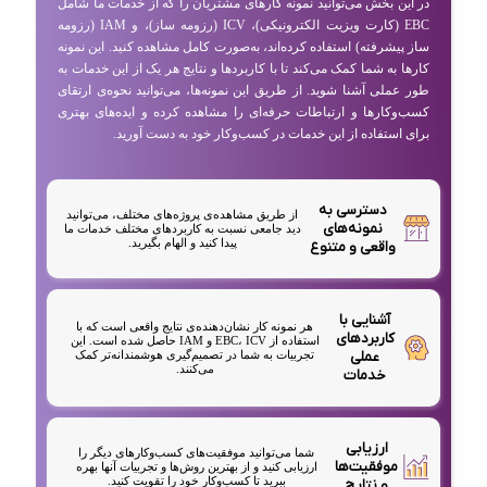
در این بخش می‌توانید نمونه کارهای مشتریان را که از خدمات ما شامل
EBC (کارت ویزیت الکترونیکی)، ICV (رزومه ساز)، و IAM (رزومه
ساز پیشرفته) استفاده کرده‌اند، به‌صورت کامل مشاهده کنید. این نمونه
کارها به شما کمک می‌کند تا با کاربردها و نتایج هر یک از این خدمات به
طور عملی آشنا شوید. از طریق این نمونه‌ها، می‌توانید نحوه‌ی ارتقای
کسب‌وکارها و ارتباطات حرفه‌ای را مشاهده کرده و ایده‌های بهتری
برای استفاده از این خدمات در کسب‌وکار خود به دست آورید.
دسترسی به
از طریق مشاهده‌ی پروژه‌های مختلف، می‌توانید
نمونه‌های
دید جامعی نسبت به کاربردهای مختلف خدمات ما
پیدا کنید و الهام بگیرید.
واقعی و متنوع
آشنایی با
هر نمونه کار نشان‌دهنده‌ی نتایج واقعی است که با
کاربردهای
استفاده از EBC، ICV و IAM حاصل شده است. این
عملی
تجربیات به شما در تصمیم‌گیری هوشمندانه‌تر کمک
می‌کنند.
خدمات
ارزیابی
شما می‌توانید موفقیت‌های کسب‌وکارهای دیگر را
موفقیت‌ها
ارزیابی کنید و از بهترین روش‌ها و تجربیات آنها بهره
ببرید تا کسب‌وکار خود را تقویت کنید.
و نتایج