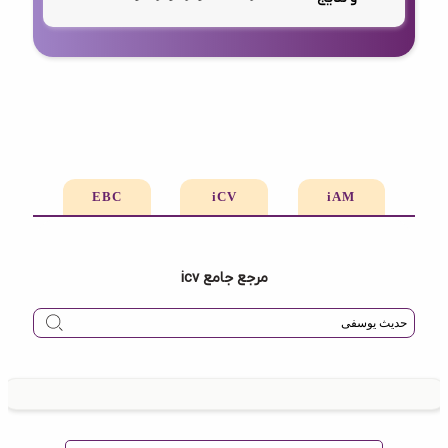
EBC
iCV
iAM
مرجع جامع icv