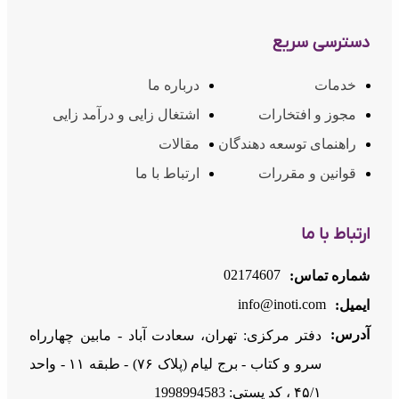
دسترسی سریع
خدمات
درباره ما
مجوز و افتخارات
اشتغال زایی و درآمد زایی
راهنمای توسعه دهندگان
مقالات
قوانین و مقررات
ارتباط با ما
ارتباط با ما
02174607
شماره تماس:
info@inoti.com
ایمیل:
آدرس:
دفتر مرکزی: تهران، سعادت آباد - مابین چهارراه
سرو و کتاب - برج لیام (پلاک ۷۶) - طبقه ۱۱ - واحد
۴۵/۱ ، کد پستی: 1998994583