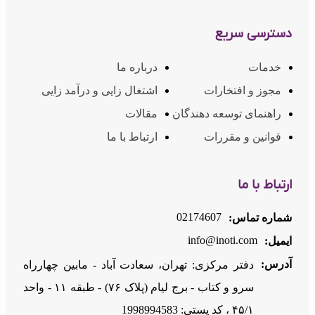
دسترسی سریع
خدمات
درباره ما
مجوز و افتخارات
اشتغال زایی و درآمد زایی
راهنمای توسعه دهندگان
مقالات
قوانین و مقررات
ارتباط با ما
ارتباط با ما
02174607
شماره تماس:
info@inoti.com
ایمیل:
آدرس:
دفتر مرکزی: تهران، سعادت آباد - مابین چهارراه
سرو و کتاب - برج لیام (پلاک ۷۶) - طبقه ۱۱ - واحد
۴۵/۱ ، کد پستی: 1998994583