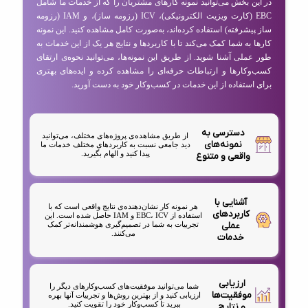
در این بخش می‌توانید نمونه کارهای مشتریان را که از خدمات ما شامل
EBC (کارت ویزیت الکترونیکی)، ICV (رزومه ساز)، و IAM (رزومه
ساز پیشرفته) استفاده کرده‌اند، به‌صورت کامل مشاهده کنید. این نمونه
کارها به شما کمک می‌کند تا با کاربردها و نتایج هر یک از این خدمات به
طور عملی آشنا شوید. از طریق این نمونه‌ها، می‌توانید نحوه‌ی ارتقای
کسب‌وکارها و ارتباطات حرفه‌ای را مشاهده کرده و ایده‌های بهتری
برای استفاده از این خدمات در کسب‌وکار خود به دست آورید.
دسترسی به
از طریق مشاهده‌ی پروژه‌های مختلف، می‌توانید
نمونه‌های
دید جامعی نسبت به کاربردهای مختلف خدمات ما
پیدا کنید و الهام بگیرید.
واقعی و متنوع
آشنایی با
هر نمونه کار نشان‌دهنده‌ی نتایج واقعی است که با
کاربردهای
استفاده از EBC، ICV و IAM حاصل شده است. این
عملی
تجربیات به شما در تصمیم‌گیری هوشمندانه‌تر کمک
می‌کنند.
خدمات
ارزیابی
شما می‌توانید موفقیت‌های کسب‌وکارهای دیگر را
موفقیت‌ها
ارزیابی کنید و از بهترین روش‌ها و تجربیات آنها بهره
ببرید تا کسب‌وکار خود را تقویت کنید.
و نتایج