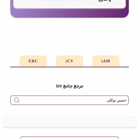
EBC
iCV
iAM
مرجع جامع icv