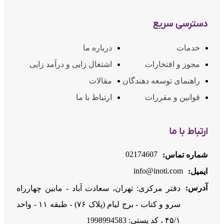
دسترسی سریع
خدمات
درباره ما
مجوز و افتخارات
اشتغال زایی و درآمد زایی
راهنمای توسعه دهندگان
مقالات
قوانین و مقررات
ارتباط با ما
ارتباط با ما
02174607
شماره تماس:
info@inoti.com
ایمیل:
آدرس:
دفتر مرکزی: تهران، سعادت آباد - مابین چهارراه
سرو و کتاب - برج لیام (پلاک ۷۶) - طبقه ۱۱ - واحد
۴۵/۱ ، کد پستی: 1998994583