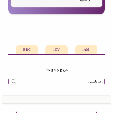
EBC
iCV
iAM
مرجع جامع icv