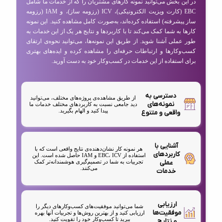
در این بخش می‌توانید نمونه کارهای مشتریان را که از خدمات ما شامل
EBC (کارت ویزیت الکترونیکی)، ICV (رزومه ساز)، و IAM (رزومه
ساز پیشرفته) استفاده کرده‌اند، به‌صورت کامل مشاهده کنید. این نمونه
کارها به شما کمک می‌کند تا با کاربردها و نتایج هر یک از این خدمات به
طور عملی آشنا شوید. از طریق این نمونه‌ها، می‌توانید نحوه‌ی ارتقای
کسب‌وکارها و ارتباطات حرفه‌ای را مشاهده کرده و ایده‌های بهتری
برای استفاده از این خدمات در کسب‌وکار خود به دست آورید.
دسترسی به
از طریق مشاهده‌ی پروژه‌های مختلف، می‌توانید
نمونه‌های
دید جامعی نسبت به کاربردهای مختلف خدمات ما
پیدا کنید و الهام بگیرید.
واقعی و متنوع
آشنایی با
هر نمونه کار نشان‌دهنده‌ی نتایج واقعی است که با
کاربردهای
استفاده از EBC، ICV و IAM حاصل شده است. این
عملی
تجربیات به شما در تصمیم‌گیری هوشمندانه‌تر کمک
می‌کنند.
خدمات
ارزیابی
شما می‌توانید موفقیت‌های کسب‌وکارهای دیگر را
موفقیت‌ها
ارزیابی کنید و از بهترین روش‌ها و تجربیات آنها بهره
ببرید تا کسب‌وکار خود را تقویت کنید.
و نتایج