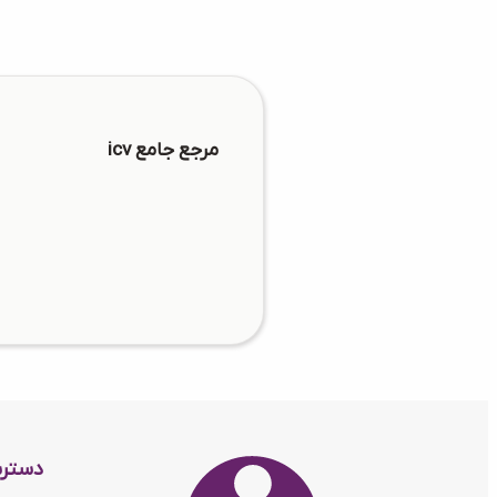
مرجع جامع icv
دستر