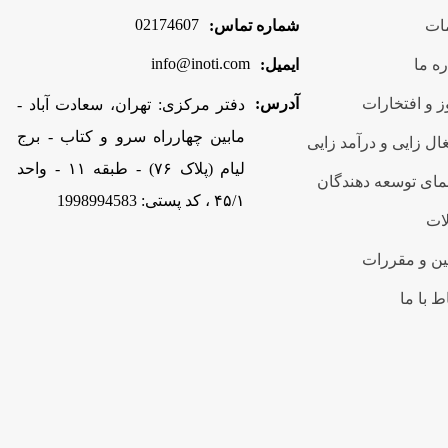
02174607
ات
شماره تماس:
info@inoti.com
ره ما
ایمیل:
 و افتخارات
آدرس:
دفتر مرکزی: تهران، سعادت آباد -
مابین چهارراه سرو و کتاب - برج
ال زایی و درآمد زایی
لیام (پلاک ۷۶) - طبقه ۱۱ - واحد
مای توسعه دهندگان
۴۵/۱ ، کد پستی: 1998994583
ات
ین و مقررات
ط با ما