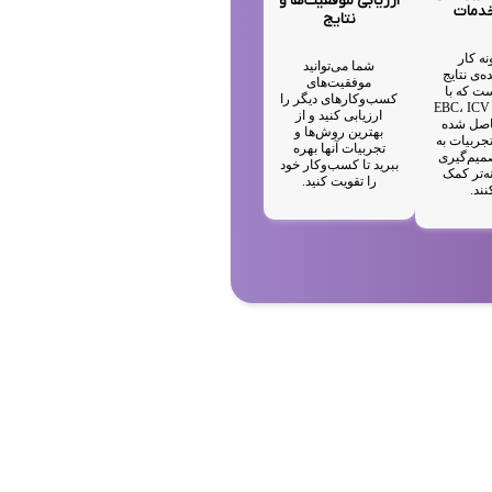
ارزیابی موفقیت‌ها و
خدمات
نتایج
نه کار
شما می‌توانید
ه‌ی نتایج
موفقیت‌های
ت که با
کسب‌وکارهای دیگر را
استفاده از EBC، ICV
ارزیابی کنید و از
IA حاصل شده
بهترین روش‌ها و
جربیات به
تجربیات آنها بهره
میم‌گیری
ببرید تا کسب‌وکار خود
ه‌تر کمک
را تقویت کنید.
نند.