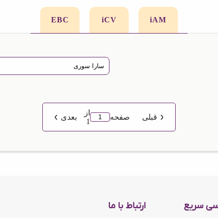
EBC
iCV
iAM
از
قبلی
صفحه
بعدی
1
سی سریع
ارتباط با ما