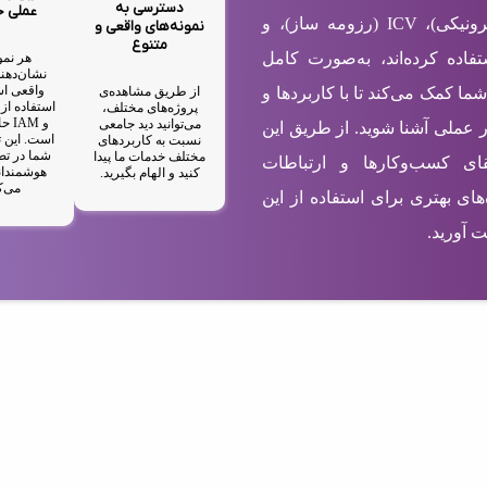
دسترسی به
عملی 
شامل EBC (کارت ویزیت الکترونیکی)، ICV (رزومه ساز)، و
نمونه‌های واقعی و
متنوع
ستفاده کرده‌اند، به‌صورت کامل
هر نمو
نشان‌دهند
واقعی اس
از طریق مشاهده‌ی
شما کمک می‌کند تا با کاربردها و
پروژه‌های مختلف،
و M
می‌توانید دید جامعی
ر عملی آشنا شوید. از طریق این
است. این ت
نسبت به کاربردهای
شما در تص
مختلف خدمات ما پیدا
رتقای کسب‌وکارها و ارتباطات
هوشمندان
کنید و الهام بگیرید.
می‌ک
های بهتری برای استفاده از این
 آورید.