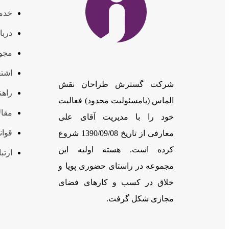
خدم
دربا
مجوز
اشتغ
شرکت گسترش طراحان نقش
راهن
الماس (بامسئوليت محدود) فعالیت
مقال
خود را با مدیریت آقای علی
قوان
معارفی از تاریخ 1390/09/08 شروع
کرده است. هسته اولیه این
ارتبا
مجموعه در راستای حضوری پویا و
خلاق در کسب و کارهای فضای
مجازی شکل گرفت.