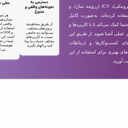
دسترسی به
عملی 
شامل EBC (کارت ویزیت الکترونیکی)، ICV (رزومه ساز)، و
نمونه‌های واقعی و
متنوع
ستفاده کرده‌اند، به‌صورت کامل
هر نمو
نشان‌دهند
واقعی اس
از طریق مشاهده‌ی
شما کمک می‌کند تا با کاربردها و
پروژه‌های مختلف،
و M
می‌توانید دید جامعی
ر عملی آشنا شوید. از طریق این
است. این ت
نسبت به کاربردهای
شما در تص
مختلف خدمات ما پیدا
رتقای کسب‌وکارها و ارتباطات
هوشمندان
کنید و الهام بگیرید.
می‌ک
های بهتری برای استفاده از این
 آورید.