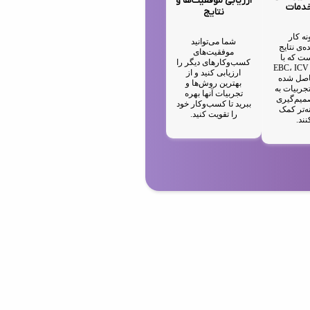
ارزیابی موفقیت‌ها و
خدمات
نتایج
نه کار
شما می‌توانید
ه‌ی نتایج
موفقیت‌های
ت که با
کسب‌وکارهای دیگر را
استفاده از EBC، ICV
ارزیابی کنید و از
IA حاصل شده
بهترین روش‌ها و
جربیات به
تجربیات آنها بهره
میم‌گیری
ببرید تا کسب‌وکار خود
ه‌تر کمک
را تقویت کنید.
نند.