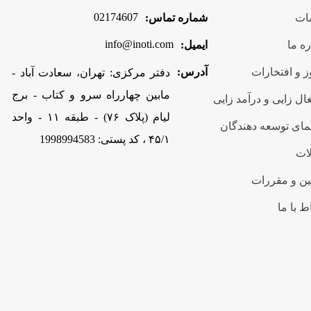
02174607
ات
شماره تماس:
info@inoti.com
ره ما
ایمیل:
 و افتخارات
آدرس:
دفتر مرکزی: تهران، سعادت آباد -
مابین چهارراه سرو و کتاب - برج
ال زایی و درآمد زایی
لیام (پلاک ۷۶) - طبقه ۱۱ - واحد
مای توسعه دهندگان
۴۵/۱ ، کد پستی: 1998994583
ات
ین و مقررات
ط با ما