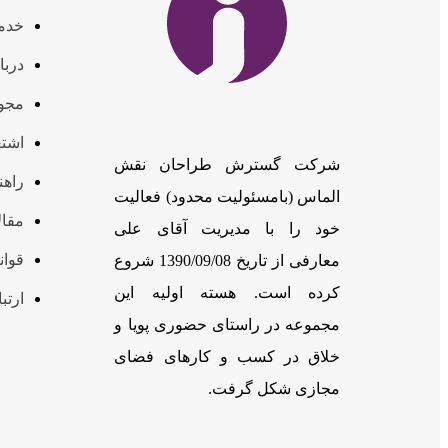
خدم
دربا
مجوز
اشتغ
شرکت گسترش طراحان نقش
راهن
الماس (بامسئوليت محدود) فعالیت
مقال
خود را با مدیریت آقای علی
قوان
معارفی از تاریخ 1390/09/08 شروع
کرده است. هسته اولیه این
ارتبا
مجموعه در راستای حضوری پویا و
خلاق در کسب و کارهای فضای
مجازی شکل گرفت.