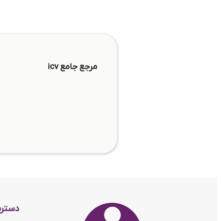
مرجع جامع icv
دستر