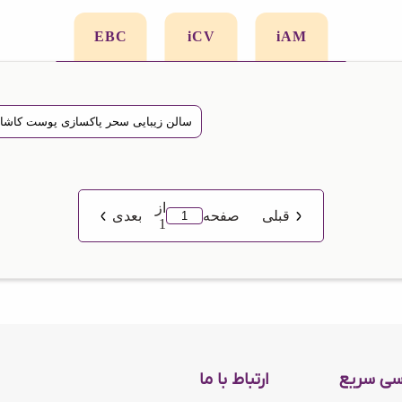
EBC
iCV
iAM
از
قبلی
صفحه
بعدی
1
سی سریع
ارتباط با ما