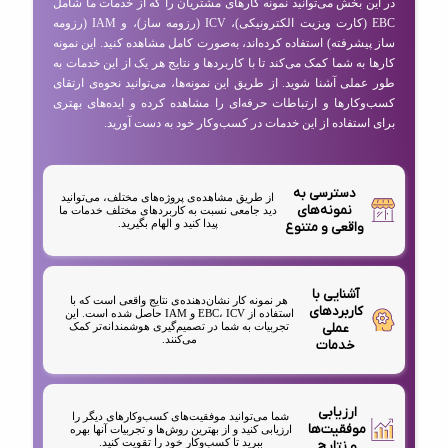
در این بخش می‌توانید نمونه کارهای مشتریان را که از خدمات ما شامل
EBC (کارت ویزیت الکترونیکی)، ICV (رزومه ساز)، و IAM (رزومه
ساز پیشرفته) استفاده کرده‌اند، به‌صورت کامل مشاهده کنید. این نمونه
کارها به شما کمک می‌کند تا با کاربردها و نتایج هر یک از این خدمات به
طور عملی آشنا شوید. از طریق این نمونه‌ها، می‌توانید نحوه‌ی ارتقای
کسب‌وکارها و ارتباطات حرفه‌ای را مشاهده کرده و ایده‌های بهتری
برای استفاده از این خدمات در کسب‌وکار خود به دست آورید.
دسترسی به
از طریق مشاهده‌ی پروژه‌های مختلف، می‌توانید
نمونه‌های
دید جامعی نسبت به کاربردهای مختلف خدمات ما
پیدا کنید و الهام بگیرید.
واقعی و متنوع
آشنایی با
هر نمونه کار نشان‌دهنده‌ی نتایج واقعی است که با
کاربردهای
استفاده از EBC، ICV و IAM حاصل شده است. این
عملی
تجربیات به شما در تصمیم‌گیری هوشمندانه‌تر کمک
می‌کنند.
خدمات
ارزیابی
شما می‌توانید موفقیت‌های کسب‌وکارهای دیگر را
موفقیت‌ها
ارزیابی کنید و از بهترین روش‌ها و تجربیات آنها بهره
ببرید تا کسب‌وکار خود را تقویت کنید.
و نتایج