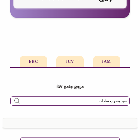
EBC
iCV
iAM
مرجع جامع icv