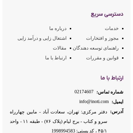
دسترسی سریع
خدمات
درباره ما
مجوز و افتخارات
اشتغال زایی و درآمد زایی
راهنمای توسعه دهندگان
مقالات
قوانین و مقررات
ارتباط با ما
ارتباط با ما
02174607
شماره تماس:
info@inoti.com
ایمیل:
آدرس:
دفتر مرکزی: تهران، سعادت آباد - مابین چهارراه
سرو و کتاب - برج لیام (پلاک ۷۶) - طبقه ۱۱ - واحد
۴۵/۱ ، کد پستی: 1998994583