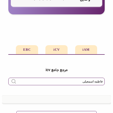
EBC
iCV
iAM
مرجع جامع icv