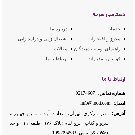
دسترسی سریع
خدمات
درباره ما
مجوز و افتخارات
اشتغال زایی و درآمد زایی
راهنمای توسعه دهندگان
مقالات
قوانین و مقررات
ارتباط با ما
ارتباط با ما
02174607
شماره تماس:
info@inoti.com
ایمیل:
آدرس:
دفتر مرکزی: تهران، سعادت آباد - مابین چهارراه
سرو و کتاب - برج لیام (پلاک ۷۶) - طبقه ۱۱ - واحد
۴۵/۱ ، کد پستی: 1998994583