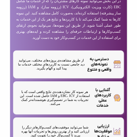
در این بخش می‌توانید نمونه کارهای مشتریان را که از خدمات ما شامل
EBC (کارت ویزیت الکترونیکی)، ICV (رزومه ساز)، و IAM (رزومه
ساز پیشرفته) استفاده کرده‌اند، به‌صورت کامل مشاهده کنید. این نمونه
کارها به شما کمک می‌کند تا با کاربردها و نتایج هر یک از این خدمات به
طور عملی آشنا شوید. از طریق این نمونه‌ها، می‌توانید نحوه‌ی ارتقای
کسب‌وکارها و ارتباطات حرفه‌ای را مشاهده کرده و ایده‌های بهتری
برای استفاده از این خدمات در کسب‌وکار خود به دست آورید.
دسترسی به
از طریق مشاهده‌ی پروژه‌های مختلف، می‌توانید
نمونه‌های
دید جامعی نسبت به کاربردهای مختلف خدمات ما
پیدا کنید و الهام بگیرید.
واقعی و متنوع
آشنایی با
هر نمونه کار نشان‌دهنده‌ی نتایج واقعی است که با
کاربردهای
استفاده از EBC، ICV و IAM حاصل شده است. این
عملی
تجربیات به شما در تصمیم‌گیری هوشمندانه‌تر کمک
می‌کنند.
خدمات
ارزیابی
شما می‌توانید موفقیت‌های کسب‌وکارهای دیگر را
موفقیت‌ها
ارزیابی کنید و از بهترین روش‌ها و تجربیات آنها بهره
ببرید تا کسب‌وکار خود را تقویت کنید.
و نتایج