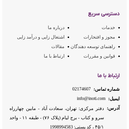
دسترسی سریع
خدمات
درباره ما
مجوز و افتخارات
اشتغال زایی و درآمد زایی
راهنمای توسعه دهندگان
مقالات
قوانین و مقررات
ارتباط با ما
ارتباط با ما
02174607
شماره تماس:
info@inoti.com
ایمیل:
آدرس:
دفتر مرکزی: تهران، سعادت آباد - مابین چهارراه
سرو و کتاب - برج لیام (پلاک ۷۶) - طبقه ۱۱ - واحد
۴۵/۱ ، کد پستی: 1998994583