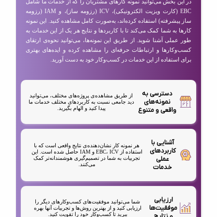
در این بخش می‌توانید نمونه کارهای مشتریان را که از خدمات ما شامل
EBC (کارت ویزیت الکترونیکی)، ICV (رزومه ساز)، و IAM (رزومه
ساز پیشرفته) استفاده کرده‌اند، به‌صورت کامل مشاهده کنید. این نمونه
کارها به شما کمک می‌کند تا با کاربردها و نتایج هر یک از این خدمات به
طور عملی آشنا شوید. از طریق این نمونه‌ها، می‌توانید نحوه‌ی ارتقای
کسب‌وکارها و ارتباطات حرفه‌ای را مشاهده کرده و ایده‌های بهتری
برای استفاده از این خدمات در کسب‌وکار خود به دست آورید.
دسترسی به
از طریق مشاهده‌ی پروژه‌های مختلف، می‌توانید
نمونه‌های
دید جامعی نسبت به کاربردهای مختلف خدمات ما
پیدا کنید و الهام بگیرید.
واقعی و متنوع
آشنایی با
هر نمونه کار نشان‌دهنده‌ی نتایج واقعی است که با
کاربردهای
استفاده از EBC، ICV و IAM حاصل شده است. این
عملی
تجربیات به شما در تصمیم‌گیری هوشمندانه‌تر کمک
می‌کنند.
خدمات
ارزیابی
شما می‌توانید موفقیت‌های کسب‌وکارهای دیگر را
موفقیت‌ها
ارزیابی کنید و از بهترین روش‌ها و تجربیات آنها بهره
ببرید تا کسب‌وکار خود را تقویت کنید.
و نتایج