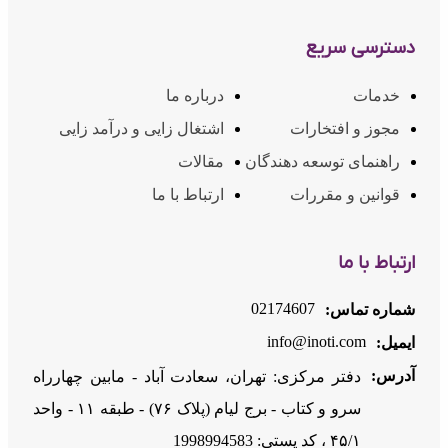
دسترسی سریع
خدمات
درباره ما
مجوز و افتخارات
اشتغال زایی و درآمد زایی
راهنمای توسعه دهندگان
مقالات
قوانین و مقررات
ارتباط با ما
ارتباط با ما
02174607
شماره تماس:
info@inoti.com
ایمیل:
آدرس:
دفتر مرکزی: تهران، سعادت آباد - مابین چهارراه
سرو و کتاب - برج لیام (پلاک ۷۶) - طبقه ۱۱ - واحد
۴۵/۱ ، کد پستی: 1998994583