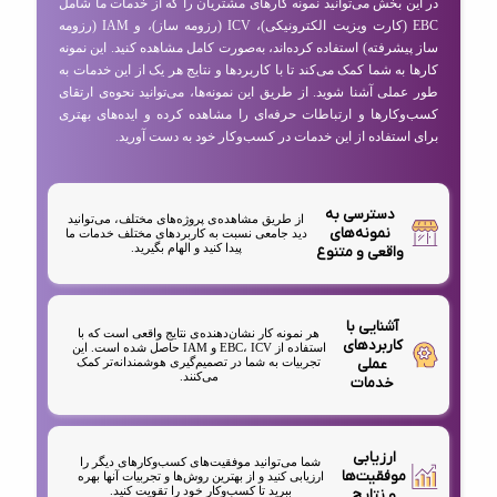
در این بخش می‌توانید نمونه کارهای مشتریان را که از خدمات ما شامل
EBC (کارت ویزیت الکترونیکی)، ICV (رزومه ساز)، و IAM (رزومه
ساز پیشرفته) استفاده کرده‌اند، به‌صورت کامل مشاهده کنید. این نمونه
کارها به شما کمک می‌کند تا با کاربردها و نتایج هر یک از این خدمات به
طور عملی آشنا شوید. از طریق این نمونه‌ها، می‌توانید نحوه‌ی ارتقای
کسب‌وکارها و ارتباطات حرفه‌ای را مشاهده کرده و ایده‌های بهتری
برای استفاده از این خدمات در کسب‌وکار خود به دست آورید.
دسترسی به
از طریق مشاهده‌ی پروژه‌های مختلف، می‌توانید
نمونه‌های
دید جامعی نسبت به کاربردهای مختلف خدمات ما
پیدا کنید و الهام بگیرید.
واقعی و متنوع
آشنایی با
هر نمونه کار نشان‌دهنده‌ی نتایج واقعی است که با
کاربردهای
استفاده از EBC، ICV و IAM حاصل شده است. این
عملی
تجربیات به شما در تصمیم‌گیری هوشمندانه‌تر کمک
می‌کنند.
خدمات
ارزیابی
شما می‌توانید موفقیت‌های کسب‌وکارهای دیگر را
موفقیت‌ها
ارزیابی کنید و از بهترین روش‌ها و تجربیات آنها بهره
ببرید تا کسب‌وکار خود را تقویت کنید.
و نتایج