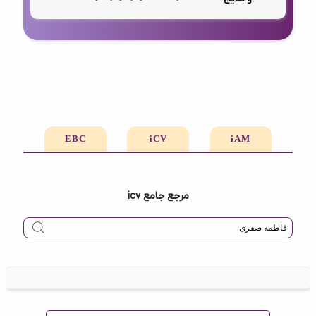
EBC
iCV
iAM
مرجع جامع icv