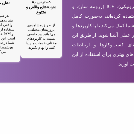
دسترسی به
عملی 
شامل EBC (کارت ویزیت الکترونیکی)، ICV (رزومه ساز)، و
نمونه‌های واقعی و
متنوع
ستفاده کرده‌اند، به‌صورت کامل
هر نمو
نشان‌دهند
واقعی اس
از طریق مشاهده‌ی
شما کمک می‌کند تا با کاربردها و
پروژه‌های مختلف،
و M
می‌توانید دید جامعی
ر عملی آشنا شوید. از طریق این
است. این ت
نسبت به کاربردهای
شما در تص
مختلف خدمات ما پیدا
رتقای کسب‌وکارها و ارتباطات
هوشمندان
کنید و الهام بگیرید.
می‌ک
های بهتری برای استفاده از این
 آورید.