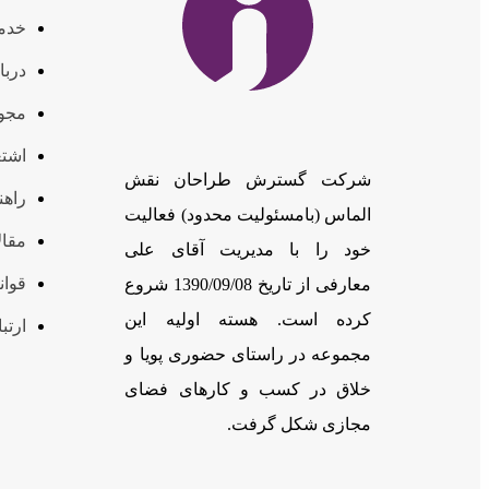
خدم
دربا
مجوز
اشتغ
شرکت گسترش طراحان نقش
راهن
الماس (بامسئوليت محدود) فعالیت
مقال
خود را با مدیریت آقای علی
قوان
معارفی از تاریخ 1390/09/08 شروع
کرده است. هسته اولیه این
ارتبا
مجموعه در راستای حضوری پویا و
خلاق در کسب و کارهای فضای
مجازی شکل گرفت.