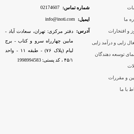
02174607
ات
شماره تماس:
info@inoti.com
ره ما
ایمیل:
 و افتخارات
آدرس:
دفتر مرکزی: تهران، سعادت آباد -
مابین چهارراه سرو و کتاب - برج
ال زایی و درآمد زایی
لیام (پلاک ۷۶) - طبقه ۱۱ - واحد
مای توسعه دهندگان
۴۵/۱ ، کد پستی: 1998994583
ات
ین و مقررات
ط با ما