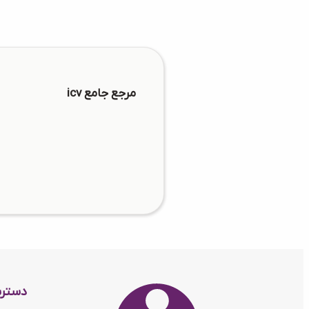
مرجع جامع icv
دستر