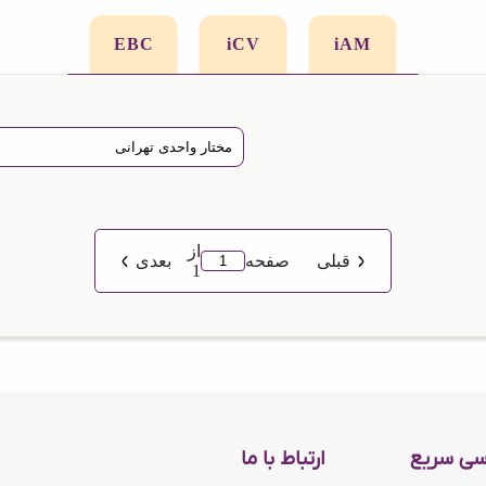
EBC
iCV
iAM
از
قبلی
صفحه
بعدی
1
سی سریع
ارتباط با ما