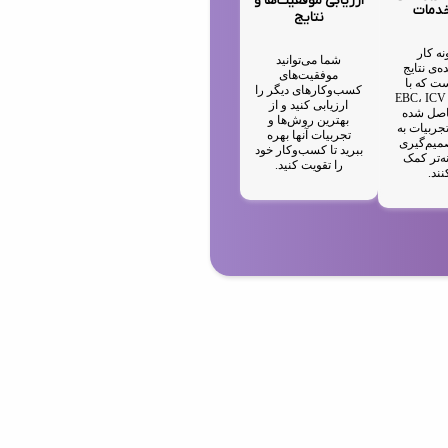
ارزیابی موفقیت‌ها و
خدمات
نتایج
نه کار
شما می‌توانید
ه‌ی نتایج
موفقیت‌های
ت که با
کسب‌وکارهای دیگر را
استفاده از EBC، ICV
ارزیابی کنید و از
IA حاصل شده
بهترین روش‌ها و
جربیات به
تجربیات آنها بهره
میم‌گیری
ببرید تا کسب‌وکار خود
ه‌تر کمک
را تقویت کنید.
نند.