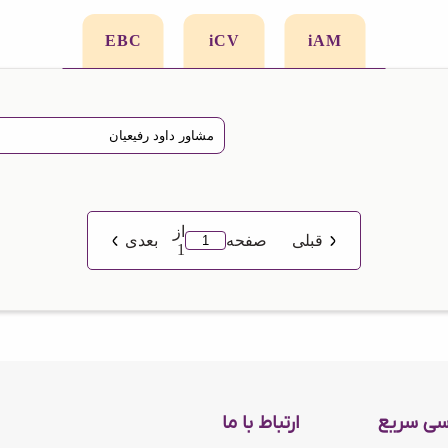
EBC
iCV
iAM
از
قبلی
صفحه
بعدی
1
سی سریع
ارتباط با ما