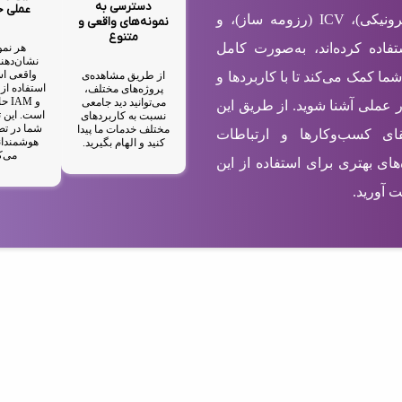
دسترسی به
عملی 
شامل EBC (کارت ویزیت الکترونیکی)، ICV (رزومه ساز)، و
نمونه‌های واقعی و
متنوع
ستفاده کرده‌اند، به‌صورت کامل
هر نمو
نشان‌دهند
واقعی اس
از طریق مشاهده‌ی
شما کمک می‌کند تا با کاربردها و
پروژه‌های مختلف،
و M
می‌توانید دید جامعی
ر عملی آشنا شوید. از طریق این
است. این ت
نسبت به کاربردهای
شما در تص
مختلف خدمات ما پیدا
رتقای کسب‌وکارها و ارتباطات
هوشمندان
کنید و الهام بگیرید.
می‌ک
های بهتری برای استفاده از این
 آورید.