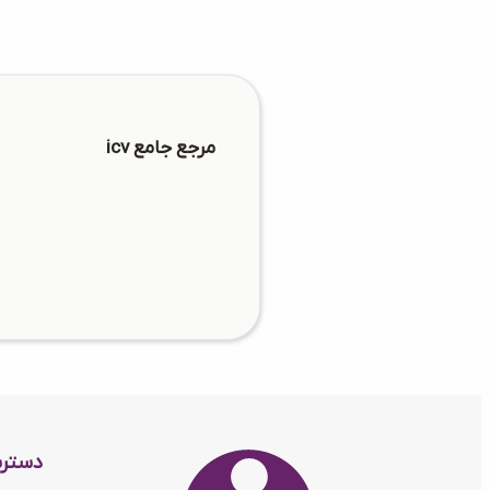
مرجع جامع icv
دستر