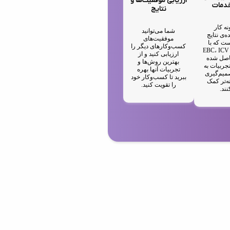
ارزیابی موفقیت‌ها و
خدمات
نتایج
نه کار
شما می‌توانید
ه‌ی نتایج
موفقیت‌های
ت که با
کسب‌وکارهای دیگر را
استفاده از EBC، ICV
ارزیابی کنید و از
IA حاصل شده
بهترین روش‌ها و
جربیات به
تجربیات آنها بهره
میم‌گیری
ببرید تا کسب‌وکار خود
ه‌تر کمک
را تقویت کنید.
نند.