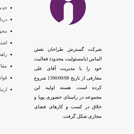
خدم
دربا
مجوز
اشتغ
شرکت گسترش طراحان نقش
راهن
الماس (بامسئوليت محدود) فعالیت
مقال
خود را با مدیریت آقای علی
قوان
معارفی از تاریخ 1390/09/08 شروع
کرده است. هسته اولیه این
ارتبا
مجموعه در راستای حضوری پویا و
خلاق در کسب و کارهای فضای
مجازی شکل گرفت.