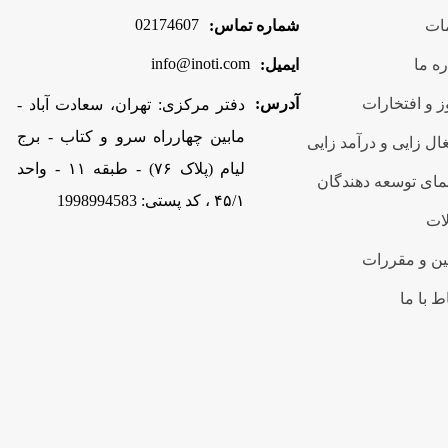
02174607
ات
شماره تماس:
info@inoti.com
ره ما
ایمیل:
 و افتخارات
آدرس:
دفتر مرکزی: تهران، سعادت آباد -
مابین چهارراه سرو و کتاب - برج
ال زایی و درآمد زایی
لیام (پلاک ۷۶) - طبقه ۱۱ - واحد
مای توسعه دهندگان
۴۵/۱ ، کد پستی: 1998994583
ات
ین و مقررات
ط با ما