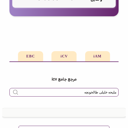
EBC
iCV
iAM
مرجع جامع icv