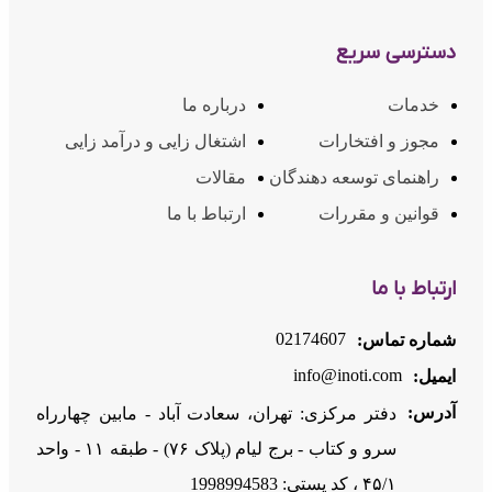
دسترسی سریع
خدمات
درباره ما
مجوز و افتخارات
اشتغال زایی و درآمد زایی
راهنمای توسعه دهندگان
مقالات
قوانین و مقررات
ارتباط با ما
ارتباط با ما
02174607
شماره تماس:
info@inoti.com
ایمیل:
آدرس:
دفتر مرکزی: تهران، سعادت آباد - مابین چهارراه
سرو و کتاب - برج لیام (پلاک ۷۶) - طبقه ۱۱ - واحد
۴۵/۱ ، کد پستی: 1998994583