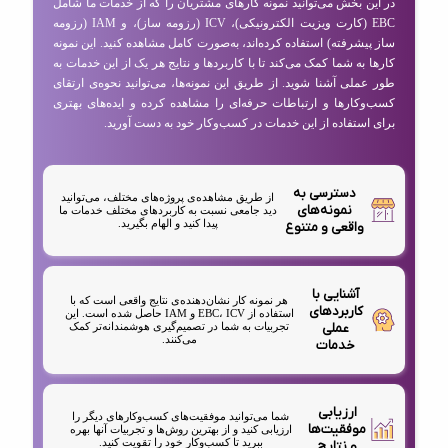
در این بخش می‌توانید نمونه کارهای مشتریان را که از خدمات ما شامل
EBC (کارت ویزیت الکترونیکی)، ICV (رزومه ساز)، و IAM (رزومه
ساز پیشرفته) استفاده کرده‌اند، به‌صورت کامل مشاهده کنید. این نمونه
کارها به شما کمک می‌کند تا با کاربردها و نتایج هر یک از این خدمات به
طور عملی آشنا شوید. از طریق این نمونه‌ها، می‌توانید نحوه‌ی ارتقای
کسب‌وکارها و ارتباطات حرفه‌ای را مشاهده کرده و ایده‌های بهتری
برای استفاده از این خدمات در کسب‌وکار خود به دست آورید.
دسترسی به
از طریق مشاهده‌ی پروژه‌های مختلف، می‌توانید
نمونه‌های
دید جامعی نسبت به کاربردهای مختلف خدمات ما
پیدا کنید و الهام بگیرید.
واقعی و متنوع
آشنایی با
هر نمونه کار نشان‌دهنده‌ی نتایج واقعی است که با
کاربردهای
استفاده از EBC، ICV و IAM حاصل شده است. این
عملی
تجربیات به شما در تصمیم‌گیری هوشمندانه‌تر کمک
می‌کنند.
خدمات
ارزیابی
شما می‌توانید موفقیت‌های کسب‌وکارهای دیگر را
موفقیت‌ها
ارزیابی کنید و از بهترین روش‌ها و تجربیات آنها بهره
ببرید تا کسب‌وکار خود را تقویت کنید.
و نتایج