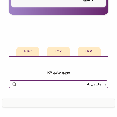
EBC
iCV
iAM
مرجع جامع icv