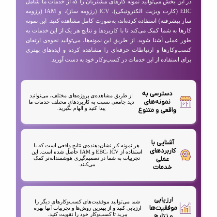
در این بخش می‌توانید نمونه کارهای مشتریان را که از خدمات ما شامل
EBC (کارت ویزیت الکترونیکی)، ICV (رزومه ساز)، و IAM (رزومه
ساز پیشرفته) استفاده کرده‌اند، به‌صورت کامل مشاهده کنید. این نمونه
کارها به شما کمک می‌کند تا با کاربردها و نتایج هر یک از این خدمات به
طور عملی آشنا شوید. از طریق این نمونه‌ها، می‌توانید نحوه‌ی ارتقای
کسب‌وکارها و ارتباطات حرفه‌ای را مشاهده کرده و ایده‌های بهتری
برای استفاده از این خدمات در کسب‌وکار خود به دست آورید.
دسترسی به
از طریق مشاهده‌ی پروژه‌های مختلف، می‌توانید
نمونه‌های
دید جامعی نسبت به کاربردهای مختلف خدمات ما
پیدا کنید و الهام بگیرید.
واقعی و متنوع
آشنایی با
هر نمونه کار نشان‌دهنده‌ی نتایج واقعی است که با
کاربردهای
استفاده از EBC، ICV و IAM حاصل شده است. این
عملی
تجربیات به شما در تصمیم‌گیری هوشمندانه‌تر کمک
می‌کنند.
خدمات
ارزیابی
شما می‌توانید موفقیت‌های کسب‌وکارهای دیگر را
موفقیت‌ها
ارزیابی کنید و از بهترین روش‌ها و تجربیات آنها بهره
ببرید تا کسب‌وکار خود را تقویت کنید.
و نتایج