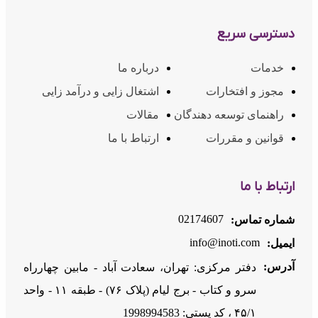
دسترسی سریع
خدمات
درباره ما
مجوز و افتخارات
اشتغال زایی و درآمد زایی
راهنمای توسعه دهندگان
مقالات
قوانین و مقررات
ارتباط با ما
ارتباط با ما
02174607
شماره تماس:
info@inoti.com
ایمیل:
آدرس:
دفتر مرکزی: تهران، سعادت آباد - مابین چهارراه
سرو و کتاب - برج لیام (پلاک ۷۶) - طبقه ۱۱ - واحد
۴۵/۱ ، کد پستی: 1998994583