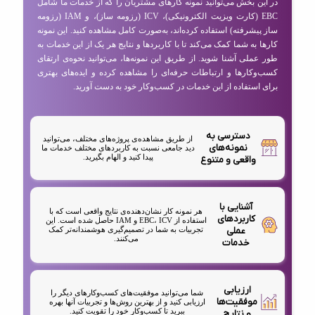
در این بخش می‌توانید نمونه کارهای مشتریان را که از خدمات ما شامل
EBC (کارت ویزیت الکترونیکی)، ICV (رزومه ساز)، و IAM (رزومه
ساز پیشرفته) استفاده کرده‌اند، به‌صورت کامل مشاهده کنید. این نمونه
کارها به شما کمک می‌کند تا با کاربردها و نتایج هر یک از این خدمات به
طور عملی آشنا شوید. از طریق این نمونه‌ها، می‌توانید نحوه‌ی ارتقای
کسب‌وکارها و ارتباطات حرفه‌ای را مشاهده کرده و ایده‌های بهتری
برای استفاده از این خدمات در کسب‌وکار خود به دست آورید.
دسترسی به
از طریق مشاهده‌ی پروژه‌های مختلف، می‌توانید
نمونه‌های
دید جامعی نسبت به کاربردهای مختلف خدمات ما
پیدا کنید و الهام بگیرید.
واقعی و متنوع
آشنایی با
هر نمونه کار نشان‌دهنده‌ی نتایج واقعی است که با
کاربردهای
استفاده از EBC، ICV و IAM حاصل شده است. این
عملی
تجربیات به شما در تصمیم‌گیری هوشمندانه‌تر کمک
می‌کنند.
خدمات
ارزیابی
شما می‌توانید موفقیت‌های کسب‌وکارهای دیگر را
موفقیت‌ها
ارزیابی کنید و از بهترین روش‌ها و تجربیات آنها بهره
ببرید تا کسب‌وکار خود را تقویت کنید.
و نتایج