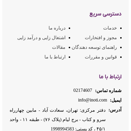
دسترسی سریع
خدمات
درباره ما
مجوز و افتخارات
اشتغال زایی و درآمد زایی
راهنمای توسعه دهندگان
مقالات
قوانین و مقررات
ارتباط با ما
ارتباط با ما
02174607
شماره تماس:
info@inoti.com
ایمیل:
آدرس:
دفتر مرکزی: تهران، سعادت آباد - مابین چهارراه
سرو و کتاب - برج لیام (پلاک ۷۶) - طبقه ۱۱ - واحد
۴۵/۱ ، کد پستی: 1998994583