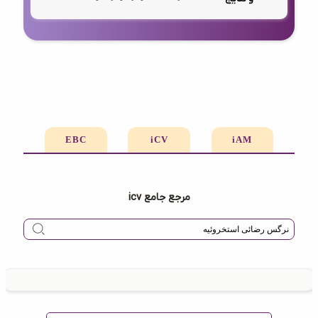
EBC
iCV
iAM
مرجع جامع icv