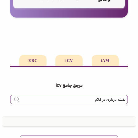
EBC
iCV
iAM
مرجع جامع icv