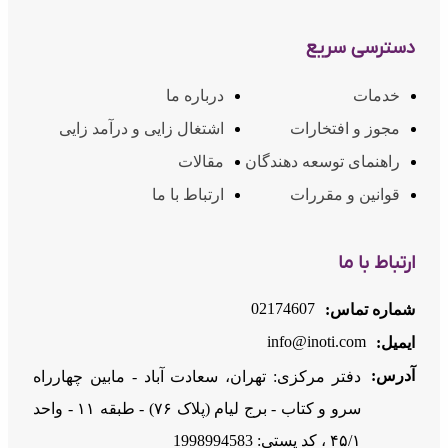
دسترسی سریع
خدمات
درباره ما
مجوز و افتخارات
اشتغال زایی و درآمد زایی
راهنمای توسعه دهندگان
مقالات
قوانین و مقررات
ارتباط با ما
ارتباط با ما
02174607
شماره تماس:
info@inoti.com
ایمیل:
آدرس:
دفتر مرکزی: تهران، سعادت آباد - مابین چهارراه
سرو و کتاب - برج لیام (پلاک ۷۶) - طبقه ۱۱ - واحد
۴۵/۱ ، کد پستی: 1998994583