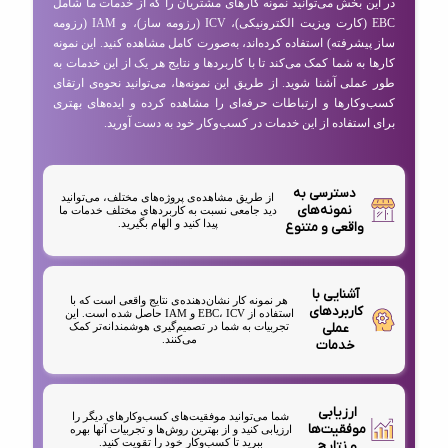
در این بخش می‌توانید نمونه کارهای مشتریان را که از خدمات ما شامل
EBC (کارت ویزیت الکترونیکی)، ICV (رزومه ساز)، و IAM (رزومه
ساز پیشرفته) استفاده کرده‌اند، به‌صورت کامل مشاهده کنید. این نمونه
کارها به شما کمک می‌کند تا با کاربردها و نتایج هر یک از این خدمات به
طور عملی آشنا شوید. از طریق این نمونه‌ها، می‌توانید نحوه‌ی ارتقای
کسب‌وکارها و ارتباطات حرفه‌ای را مشاهده کرده و ایده‌های بهتری
برای استفاده از این خدمات در کسب‌وکار خود به دست آورید.
دسترسی به
از طریق مشاهده‌ی پروژه‌های مختلف، می‌توانید
نمونه‌های
دید جامعی نسبت به کاربردهای مختلف خدمات ما
پیدا کنید و الهام بگیرید.
واقعی و متنوع
آشنایی با
هر نمونه کار نشان‌دهنده‌ی نتایج واقعی است که با
کاربردهای
استفاده از EBC، ICV و IAM حاصل شده است. این
عملی
تجربیات به شما در تصمیم‌گیری هوشمندانه‌تر کمک
می‌کنند.
خدمات
ارزیابی
شما می‌توانید موفقیت‌های کسب‌وکارهای دیگر را
موفقیت‌ها
ارزیابی کنید و از بهترین روش‌ها و تجربیات آنها بهره
ببرید تا کسب‌وکار خود را تقویت کنید.
و نتایج