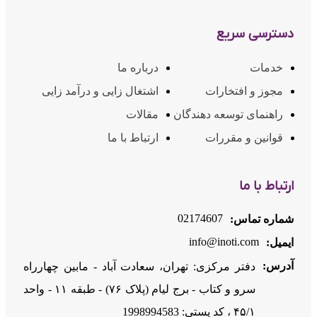
دسترسی سریع
خدمات
درباره ما
مجوز و افتخارات
اشتغال زایی و درآمد زایی
راهنمای توسعه دهندگان
مقالات
قوانین و مقررات
ارتباط با ما
ارتباط با ما
02174607
شماره تماس:
info@inoti.com
ایمیل:
آدرس:
دفتر مرکزی: تهران، سعادت آباد - مابین چهارراه
سرو و کتاب - برج لیام (پلاک ۷۶) - طبقه ۱۱ - واحد
۴۵/۱ ، کد پستی: 1998994583