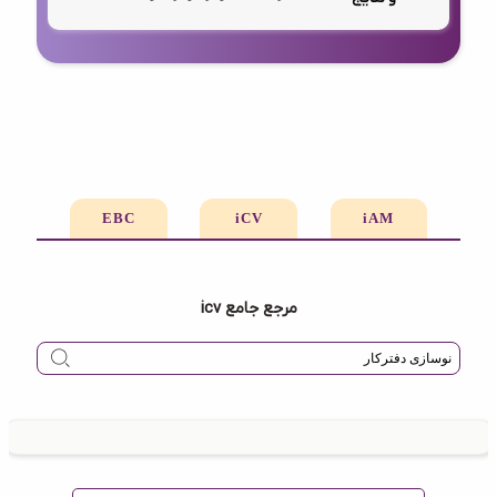
EBC
iCV
iAM
مرجع جامع icv