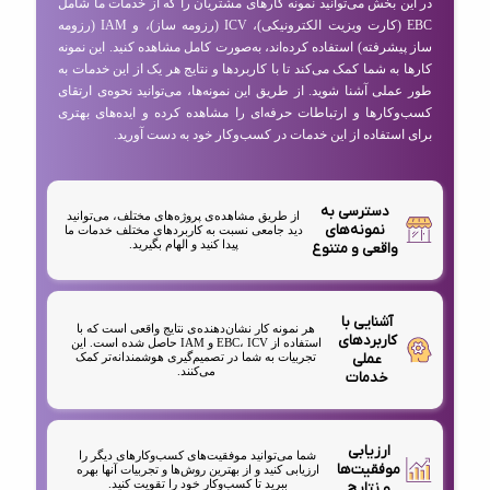
در این بخش می‌توانید نمونه کارهای مشتریان را که از خدمات ما شامل
EBC (کارت ویزیت الکترونیکی)، ICV (رزومه ساز)، و IAM (رزومه
ساز پیشرفته) استفاده کرده‌اند، به‌صورت کامل مشاهده کنید. این نمونه
کارها به شما کمک می‌کند تا با کاربردها و نتایج هر یک از این خدمات به
طور عملی آشنا شوید. از طریق این نمونه‌ها، می‌توانید نحوه‌ی ارتقای
کسب‌وکارها و ارتباطات حرفه‌ای را مشاهده کرده و ایده‌های بهتری
برای استفاده از این خدمات در کسب‌وکار خود به دست آورید.
دسترسی به
از طریق مشاهده‌ی پروژه‌های مختلف، می‌توانید
نمونه‌های
دید جامعی نسبت به کاربردهای مختلف خدمات ما
پیدا کنید و الهام بگیرید.
واقعی و متنوع
آشنایی با
هر نمونه کار نشان‌دهنده‌ی نتایج واقعی است که با
کاربردهای
استفاده از EBC، ICV و IAM حاصل شده است. این
عملی
تجربیات به شما در تصمیم‌گیری هوشمندانه‌تر کمک
می‌کنند.
خدمات
ارزیابی
شما می‌توانید موفقیت‌های کسب‌وکارهای دیگر را
موفقیت‌ها
ارزیابی کنید و از بهترین روش‌ها و تجربیات آنها بهره
ببرید تا کسب‌وکار خود را تقویت کنید.
و نتایج