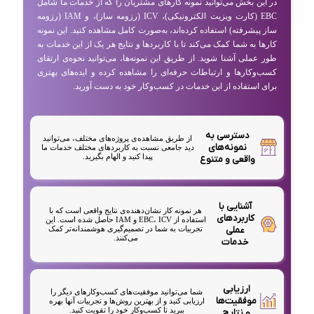
در این بخش می‌توانید نمونه کارهای مشتریان را که از خدمات ما شامل
EBC (کارت ویزیت الکترونیکی)، ICV (رزومه ساز)، و IAM (رزومه
ساز پیشرفته) استفاده کرده‌اند، به‌صورت کامل مشاهده کنید. این نمونه
کارها به شما کمک می‌کند تا با کاربردها و نتایج هر یک از این خدمات به
طور عملی آشنا شوید. از طریق این نمونه‌ها، می‌توانید نحوه‌ی ارتقای
کسب‌وکارها و ارتباطات حرفه‌ای را مشاهده کرده و ایده‌های بهتری
برای استفاده از این خدمات در کسب‌وکار خود به دست آورید.
دسترسی به
از طریق مشاهده‌ی پروژه‌های مختلف، می‌توانید
نمونه‌های
دید جامعی نسبت به کاربردهای مختلف خدمات ما
پیدا کنید و الهام بگیرید.
واقعی و متنوع
آشنایی با
هر نمونه کار نشان‌دهنده‌ی نتایج واقعی است که با
کاربردهای
استفاده از EBC، ICV و IAM حاصل شده است. این
عملی
تجربیات به شما در تصمیم‌گیری هوشمندانه‌تر کمک
می‌کنند.
خدمات
ارزیابی
شما می‌توانید موفقیت‌های کسب‌وکارهای دیگر را
موفقیت‌ها
ارزیابی کنید و از بهترین روش‌ها و تجربیات آنها بهره
ببرید تا کسب‌وکار خود را تقویت کنید.
و نتایج