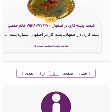
iCV
قیمت پتینه کاری در اصفهان - 09138377930 خانم حمصی
پتینه کاری در اصفهان, پتینه کار در اصفهان, شماره پتینه کار اصفهان,پتینه کاری اصفهان
مشاهده صفحه اختصاصی کسب و کار
قبلی
صفحه
از
1
بعدی