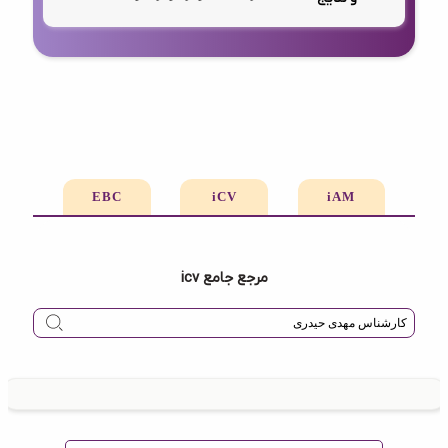
EBC
iCV
iAM
مرجع جامع icv