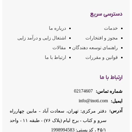
دسترسی سریع
خدمات
درباره ما
مجوز و افتخارات
اشتغال زایی و درآمد زایی
راهنمای توسعه دهندگان
مقالات
قوانین و مقررات
ارتباط با ما
ارتباط با ما
02174607
شماره تماس:
info@inoti.com
ایمیل:
آدرس:
دفتر مرکزی: تهران، سعادت آباد - مابین چهارراه
سرو و کتاب - برج لیام (پلاک ۷۶) - طبقه ۱۱ - واحد
۴۵/۱ ، کد پستی: 1998994583