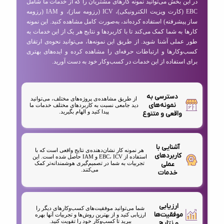
در این بخش می‌توانید نمونه کارهای مشتریان را که از خدمات ما شامل
EBC (کارت ویزیت الکترونیکی)، ICV (رزومه ساز)، و IAM (رزومه
ساز پیشرفته) استفاده کرده‌اند، به‌صورت کامل مشاهده کنید. این نمونه
کارها به شما کمک می‌کند تا با کاربردها و نتایج هر یک از این خدمات به
طور عملی آشنا شوید. از طریق این نمونه‌ها، می‌توانید نحوه‌ی ارتقای
کسب‌وکارها و ارتباطات حرفه‌ای را مشاهده کرده و ایده‌های بهتری
برای استفاده از این خدمات در کسب‌وکار خود به دست آورید.
دسترسی به
از طریق مشاهده‌ی پروژه‌های مختلف، می‌توانید
نمونه‌های
دید جامعی نسبت به کاربردهای مختلف خدمات ما
پیدا کنید و الهام بگیرید.
واقعی و متنوع
آشنایی با
هر نمونه کار نشان‌دهنده‌ی نتایج واقعی است که با
کاربردهای
استفاده از EBC، ICV و IAM حاصل شده است. این
عملی
تجربیات به شما در تصمیم‌گیری هوشمندانه‌تر کمک
می‌کنند.
خدمات
ارزیابی
شما می‌توانید موفقیت‌های کسب‌وکارهای دیگر را
موفقیت‌ها
ارزیابی کنید و از بهترین روش‌ها و تجربیات آنها بهره
ببرید تا کسب‌وکار خود را تقویت کنید.
و نتایج