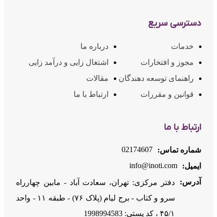
دسترسی سریع
خدمات
درباره ما
مجوز و افتخارات
اشتغال زایی و درآمد زایی
راهنمای توسعه دهندگان
مقالات
قوانین و مقررات
ارتباط با ما
ارتباط با ما
02174607
شماره تماس:
info@inoti.com
ایمیل:
آدرس:
دفتر مرکزی: تهران، سعادت آباد - مابین چهارراه
سرو و کتاب - برج لیام (پلاک ۷۶) - طبقه ۱۱ - واحد
۴۵/۱ ، کد پستی: 1998994583