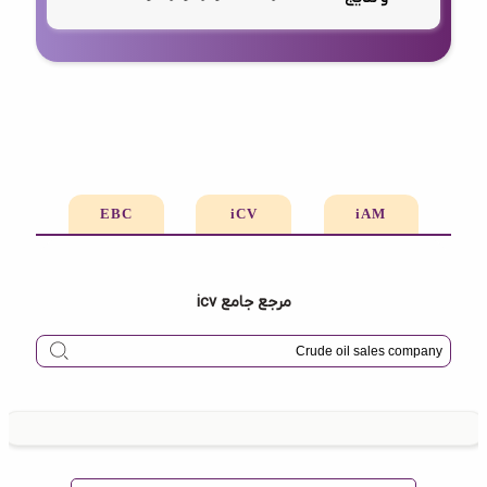
EBC
iCV
iAM
مرجع جامع icv