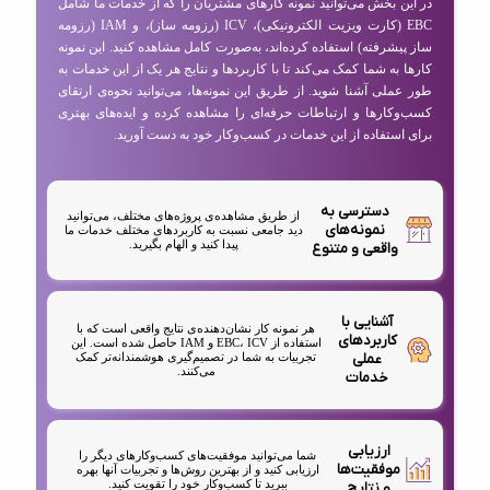
در این بخش می‌توانید نمونه کارهای مشتریان را که از خدمات ما شامل
EBC (کارت ویزیت الکترونیکی)، ICV (رزومه ساز)، و IAM (رزومه
ساز پیشرفته) استفاده کرده‌اند، به‌صورت کامل مشاهده کنید. این نمونه
کارها به شما کمک می‌کند تا با کاربردها و نتایج هر یک از این خدمات به
طور عملی آشنا شوید. از طریق این نمونه‌ها، می‌توانید نحوه‌ی ارتقای
کسب‌وکارها و ارتباطات حرفه‌ای را مشاهده کرده و ایده‌های بهتری
برای استفاده از این خدمات در کسب‌وکار خود به دست آورید.
دسترسی به
از طریق مشاهده‌ی پروژه‌های مختلف، می‌توانید
نمونه‌های
دید جامعی نسبت به کاربردهای مختلف خدمات ما
پیدا کنید و الهام بگیرید.
واقعی و متنوع
آشنایی با
هر نمونه کار نشان‌دهنده‌ی نتایج واقعی است که با
کاربردهای
استفاده از EBC، ICV و IAM حاصل شده است. این
عملی
تجربیات به شما در تصمیم‌گیری هوشمندانه‌تر کمک
می‌کنند.
خدمات
ارزیابی
شما می‌توانید موفقیت‌های کسب‌وکارهای دیگر را
موفقیت‌ها
ارزیابی کنید و از بهترین روش‌ها و تجربیات آنها بهره
ببرید تا کسب‌وکار خود را تقویت کنید.
و نتایج