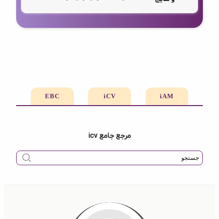
EBC
iCV
iAM
مرجع جامع icv