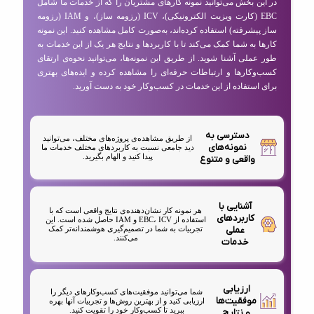
در این بخش می‌توانید نمونه کارهای مشتریان را که از خدمات ما شامل
EBC (کارت ویزیت الکترونیکی)، ICV (رزومه ساز)، و IAM (رزومه
ساز پیشرفته) استفاده کرده‌اند، به‌صورت کامل مشاهده کنید. این نمونه
کارها به شما کمک می‌کند تا با کاربردها و نتایج هر یک از این خدمات به
طور عملی آشنا شوید. از طریق این نمونه‌ها، می‌توانید نحوه‌ی ارتقای
کسب‌وکارها و ارتباطات حرفه‌ای را مشاهده کرده و ایده‌های بهتری
برای استفاده از این خدمات در کسب‌وکار خود به دست آورید.
دسترسی به
از طریق مشاهده‌ی پروژه‌های مختلف، می‌توانید
نمونه‌های
دید جامعی نسبت به کاربردهای مختلف خدمات ما
پیدا کنید و الهام بگیرید.
واقعی و متنوع
آشنایی با
هر نمونه کار نشان‌دهنده‌ی نتایج واقعی است که با
کاربردهای
استفاده از EBC، ICV و IAM حاصل شده است. این
عملی
تجربیات به شما در تصمیم‌گیری هوشمندانه‌تر کمک
می‌کنند.
خدمات
ارزیابی
شما می‌توانید موفقیت‌های کسب‌وکارهای دیگر را
موفقیت‌ها
ارزیابی کنید و از بهترین روش‌ها و تجربیات آنها بهره
ببرید تا کسب‌وکار خود را تقویت کنید.
و نتایج