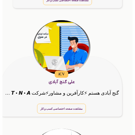
مشاهده صفحه اختصاصی کسب و کار
iCV
علی گنج آبادی
گنج آبادی هستم ⚡کارآفرین و مشاور⚡شرکت 𝙂 • 𝙏 • 𝙉 • 𝘼
مشاهده صفحه اختصاصی کسب و کار