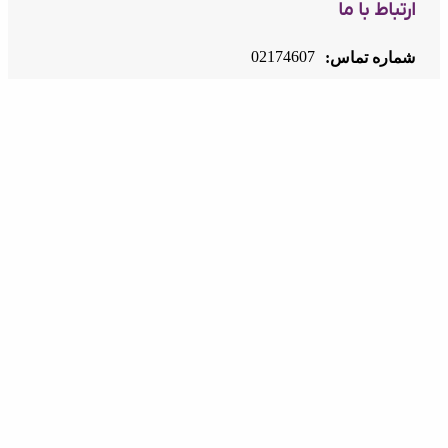
ارتباط با ما
02174607
شماره تماس:
info@inoti.com
ایمیل:
آدرس:
دفتر مرکزی: تهران، سعادت آباد - مابین چهارراه
سرو و کتاب - برج لیام (پلاک ۷۶) - طبقه ۱۱ - واحد
۴۵/۱ ، کد پستی: 1998994583