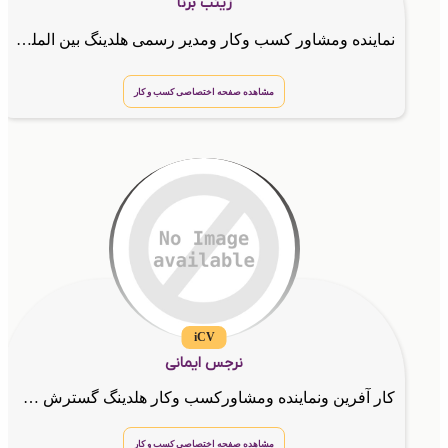
زینب برنا
نماینده ومشاور کسب وکار ومدیر رسمی هلدینگ بین المللی چرا باید همین حالا وارد کسب و کار اینترنتی بشی؟ 💻✨ تا چند سال پیش برای راه اندازی یک کسب و کار باید مغازه اجاره میکردی, جنس میخریدی, کلی هزین
مشاهده صفحه اختصاصی کسب و کار
iCV
نرجس ایمانی
کار آفرین ونماینده ومشاورکسب وکار هلدینگ گسترش طراحان نقش الماس
مشاهده صفحه اختصاصی کسب و کار