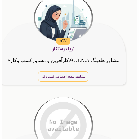
iCV
ثریا درستکار
مشاور هلدینگ G.T.N.A⚡کارآفرین و مشاورکسب وکار⚡
مشاهده صفحه اختصاصی کسب و کار