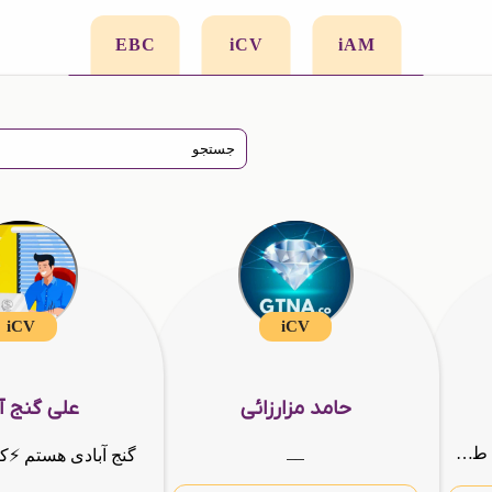
EBC
iCV
iAM
iCV
iCV
حامد مزارزائی
علی گنج آ
__
کارشناس توسعه کسبوکار | طراح گرافیک