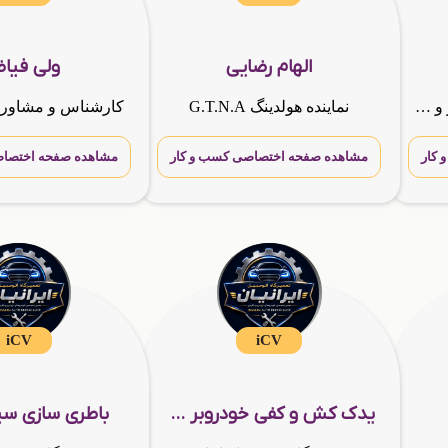
الهام رضایی
ولی فیا
نماینده ومشاور کسب و کار و مدیر رسمی هلدینگ بین المللیG.T.N.A
نماینده هولدینگ G.T.N.A
کار
مشاهده صفحه اختصاصی کسب و کار
مشاهده صفحه اختصاص
iCV
iCV
یدک کش و کفی خودروبر در اراک
باطری سازی سیا