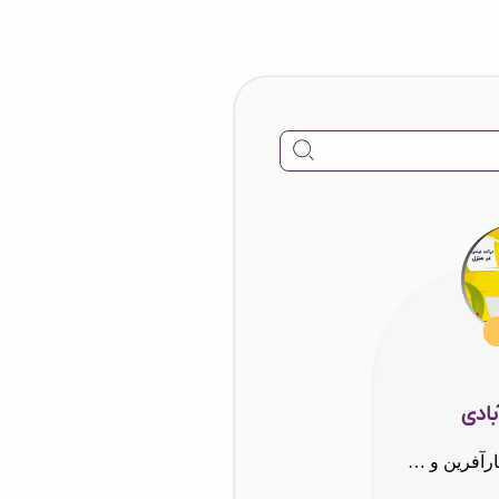
بادی
گنج آبادی هستم ⚡کارآفرین و مشاور⚡شرکت 𝙂 • 𝙏 • 𝙉 • 𝘼