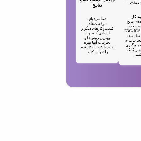
ارزیابی موفقیت‌ها و
خدمات
نتایج
نه کار
شما می‌توانید
ه‌ی نتایج
موفقیت‌های
ت که با
کسب‌وکارهای دیگر را
استفاده از EBC، ICV
ارزیابی کنید و از
IA حاصل شده
بهترین روش‌ها و
جربیات به
تجربیات آنها بهره
میم‌گیری
ببرید تا کسب‌وکار خود
ه‌تر کمک
را تقویت کنید.
نند.