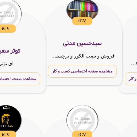
iCV
iCV
سیدحسین مدنی
کوثر سع
فروش و نصب آلکور و برچسبهای کابینت دکوری و ساختمانی,برچسبهای شیشه مات کن, و رفلکس شیشه,
کار آفرین ونماینده ومشاورکسب وکار هلدینگ گسترش طراحان نقش الماس
ای نوتی
مشاهده صفحه اختصاصی کسب و کار
کار
مشاهده صفحه اختصاص
iCV
iCV