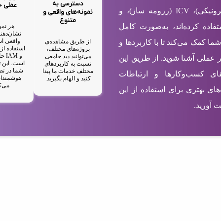
دسترسی به
عملی 
شامل EBC (کارت ویزیت الکترونیکی)، ICV (رزومه ساز)، و
نمونه‌های واقعی و
متنوع
ستفاده کرده‌اند، به‌صورت کامل
هر نمو
نشان‌دهند
واقعی اس
از طریق مشاهده‌ی
شما کمک می‌کند تا با کاربردها و
پروژه‌های مختلف،
و M
می‌توانید دید جامعی
ر عملی آشنا شوید. از طریق این
است. این ت
نسبت به کاربردهای
شما در تص
مختلف خدمات ما پیدا
رتقای کسب‌وکارها و ارتباطات
هوشمندان
کنید و الهام بگیرید.
می‌ک
های بهتری برای استفاده از این
 آورید.