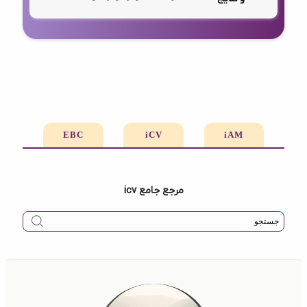
EBC
iCV
iAM
مرجع جامع icv