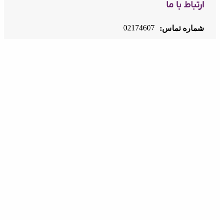
ارتباط با ما
02174607
شماره تماس:
info@inoti.com
ایمیل:
آدرس:
دفتر مرکزی: تهران، سعادت آباد - مابین چهارراه
سرو و کتاب - برج لیام (پلاک ۷۶) - طبقه ۱۱ - واحد
۴۵/۱ ، کد پستی: 1998994583