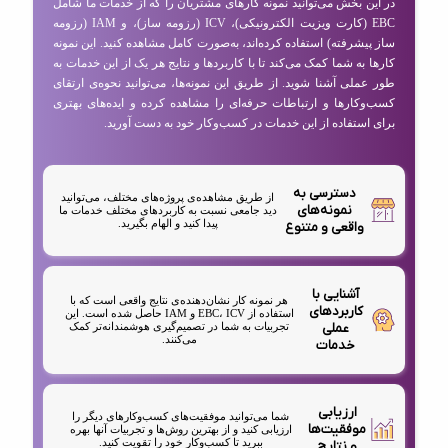
در این بخش می‌توانید نمونه کارهای مشتریان را که از خدمات ما شامل
EBC (کارت ویزیت الکترونیکی)، ICV (رزومه ساز)، و IAM (رزومه
ساز پیشرفته) استفاده کرده‌اند، به‌صورت کامل مشاهده کنید. این نمونه
کارها به شما کمک می‌کند تا با کاربردها و نتایج هر یک از این خدمات به
طور عملی آشنا شوید. از طریق این نمونه‌ها، می‌توانید نحوه‌ی ارتقای
کسب‌وکارها و ارتباطات حرفه‌ای را مشاهده کرده و ایده‌های بهتری
برای استفاده از این خدمات در کسب‌وکار خود به دست آورید.
دسترسی به
از طریق مشاهده‌ی پروژه‌های مختلف، می‌توانید
نمونه‌های
دید جامعی نسبت به کاربردهای مختلف خدمات ما
پیدا کنید و الهام بگیرید.
واقعی و متنوع
آشنایی با
هر نمونه کار نشان‌دهنده‌ی نتایج واقعی است که با
کاربردهای
استفاده از EBC، ICV و IAM حاصل شده است. این
عملی
تجربیات به شما در تصمیم‌گیری هوشمندانه‌تر کمک
می‌کنند.
خدمات
ارزیابی
شما می‌توانید موفقیت‌های کسب‌وکارهای دیگر را
موفقیت‌ها
ارزیابی کنید و از بهترین روش‌ها و تجربیات آنها بهره
ببرید تا کسب‌وکار خود را تقویت کنید.
و نتایج