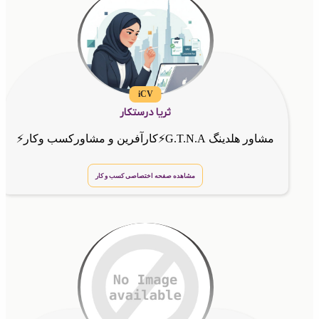
iCV
ثریا درستکار
مشاور هلدینگ G.T.N.A⚡کارآفرین و مشاورکسب وکار⚡
مشاهده صفحه اختصاصی کسب و کار