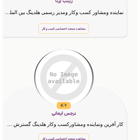
زینب برنا
نماینده ومشاور کسب وکار ومدیر رسمی هلدینگ بین المللی چرا باید همین حالا وارد کسب و کار اینترنتی بشی؟ 💻✨ تا چند سال پیش برای راه اندازی یک کسب و کار باید مغازه اجاره میکردی, جنس میخریدی, کلی هزین
مشاهده صفحه اختصاصی کسب و کار
iCV
نرجس ایمانی
کار آفرین ونماینده ومشاورکسب وکار هلدینگ گسترش طراحان نقش الماس
مشاهده صفحه اختصاصی کسب و کار