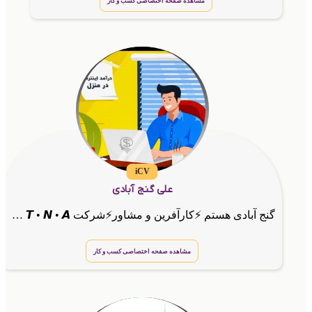
مشاهده صفحه اختصاصی کسب و کار
iCV
علی گنج آبادی
گنج آبادی هستم ⚡کارآفرین و مشاور⚡شرکت 𝙂 • 𝙏 • 𝙉 • 𝘼
مشاهده صفحه اختصاصی کسب و کار