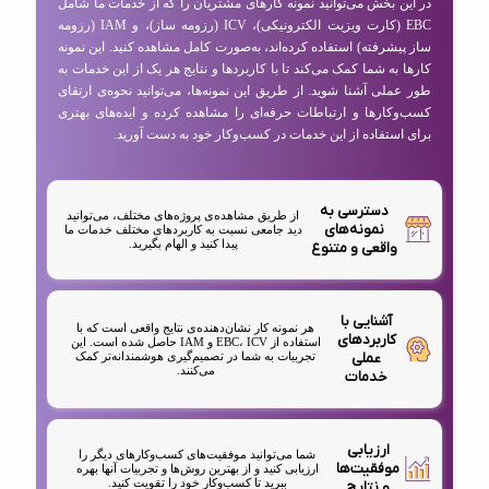
در این بخش می‌توانید نمونه کارهای مشتریان را که از خدمات ما شامل
EBC (کارت ویزیت الکترونیکی)، ICV (رزومه ساز)، و IAM (رزومه
ساز پیشرفته) استفاده کرده‌اند، به‌صورت کامل مشاهده کنید. این نمونه
کارها به شما کمک می‌کند تا با کاربردها و نتایج هر یک از این خدمات به
طور عملی آشنا شوید. از طریق این نمونه‌ها، می‌توانید نحوه‌ی ارتقای
کسب‌وکارها و ارتباطات حرفه‌ای را مشاهده کرده و ایده‌های بهتری
برای استفاده از این خدمات در کسب‌وکار خود به دست آورید.
دسترسی به
از طریق مشاهده‌ی پروژه‌های مختلف، می‌توانید
نمونه‌های
دید جامعی نسبت به کاربردهای مختلف خدمات ما
پیدا کنید و الهام بگیرید.
واقعی و متنوع
آشنایی با
هر نمونه کار نشان‌دهنده‌ی نتایج واقعی است که با
کاربردهای
استفاده از EBC، ICV و IAM حاصل شده است. این
عملی
تجربیات به شما در تصمیم‌گیری هوشمندانه‌تر کمک
می‌کنند.
خدمات
ارزیابی
شما می‌توانید موفقیت‌های کسب‌وکارهای دیگر را
موفقیت‌ها
ارزیابی کنید و از بهترین روش‌ها و تجربیات آنها بهره
ببرید تا کسب‌وکار خود را تقویت کنید.
و نتایج