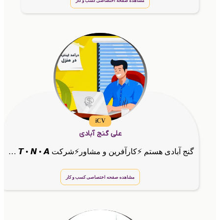
مشاهده صفحه اختصاصی کسب و کار
iCV
علی گنج آبادی
گنج آبادی هستم ⚡کارآفرین و مشاور⚡شرکت 𝙂 • 𝙏 • 𝙉 • 𝘼
مشاهده صفحه اختصاصی کسب و کار