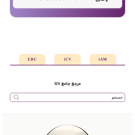
EBC
iCV
iAM
مرجع جامع icv