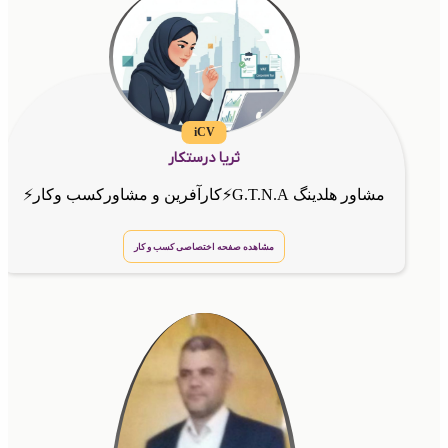
iCV
ثریا درستکار
مشاور هلدینگ G.T.N.A⚡کارآفرین و مشاورکسب وکار⚡
مشاهده صفحه اختصاصی کسب و کار