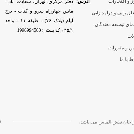
 و افتخارات
آدرس:
دفتر مرکزی: تهران، سعادت آباد -
مابین چهارراه سرو و کتاب - برج
ال زایی و درآمد زایی
لیام (پلاک ۷۶) - طبقه ۱۱ - واحد
مای توسعه دهندگان
۴۵/۱ ، کد پستی: 1998994583
ات
ین و مقررات
ط با ما
حان نقش الماس می باشد.