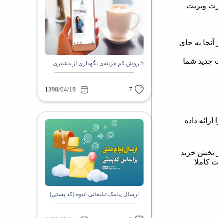
ارت ویزیت
آنجا به جای
ت جدید شما
5 روش کم هزینه‌ی نگهداری از مشتری های قدیمی
1398/04/19
7
ه EBC را ارائه داده
کنید؛ از بخش خرید
ورت کاملا
ارسال پیامک تبلیغاتی انبوه (کد پستی)