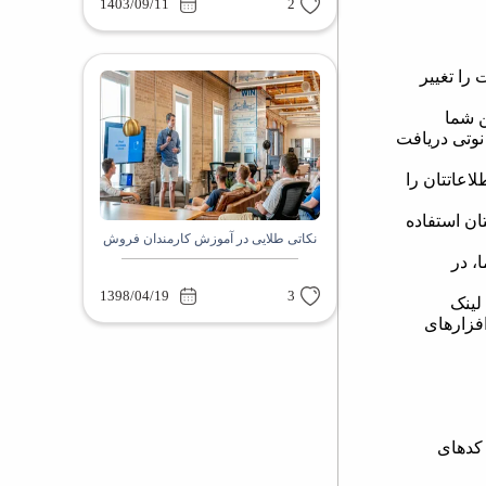
1403/09/11
2
 را تغییر
10 ارسال کنند. همچنین شما
نوتی دریافت
لاعاتتان را
تتان استفاده
نکاتی طلایی در آموزش کارمندان فروش
ا، در
1398/04/19
3
یت لینک
افزارهای
 کدهای