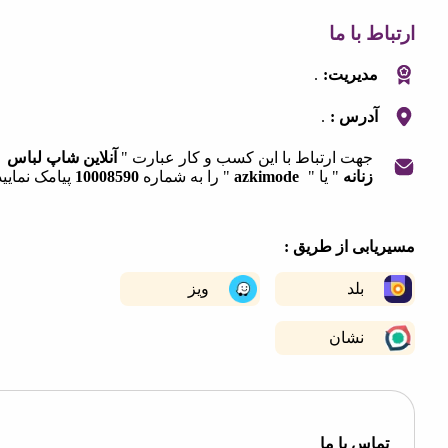
 با ما
.
مدیریت:
.
آدرس :
جهت ارتباط با این کسب و کار عبارت "
آنلاین شاپ لباس
زنانه
" یا "
azkimode
" را به شماره
10008590
پیامک نمایید.
|
©
OpenStreetMap
contribut
+
ابی از طریق :
−
بلد
ویز
نشان
اس با ما