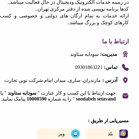
نه خدمات الکترونیک ودیجیتال در حال فعالیت میباشد..
رنامه نویسی شده از دفتر مرکزی تهران..
 خدمات به تمام ارگان های دولتی و خصوصی و کسب و
ی کوچک و بزرگ میباشد..
 با ما
مدیریت:
سودابه ستاوند
09301863221
تماس:
آدرس :
مازندران. ساری. میدان امام.شرکت نوین تجارت
جهت ارتباط با این کسب و کار عبارت "
سودابه ستاوند
" یا "
soodabeh setavand
" را به شماره
10008590
پیامک نمایید.
|
©
OpenStreetMap
contribut
+
ابی از طریق :
−
بلد
ویز