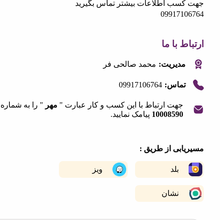
سب اطلاعات بیشتر تماس بگیرید
099171
 با ما
مدیریت:
محمد صالحی فر
09917106764
تماس:
جهت ارتباط با این کسب و کار عبارت "
مهر
" را به شماره
10008590
پیامک نمایید.
|
©
OpenStreetMap
contribut
+
ابی از طریق :
−
بلد
ویز
نشان