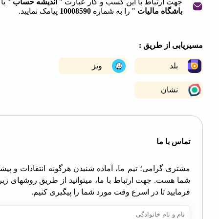
جهت ارتباط با این کسب و کار عبارت "
اندیشه حساب
" یا "
باشگاه مالیات
" را به شماره
10008590
پیامک نمایید.
|
©
OpenStreetMap
contribut
+
ابی از طریق :
−
بلد
ویز
نشان
اس با ما
تری گرامی؛ تیم ما، آماده شنیدن هرگونه انتقادات و پیشنهادات
ا هست. جهت ارتباط با ما، میتوانید از طریق روشهای زیر اقدام
مایید تا در اسرع وقت مورد شما را پیگیری کنیم.