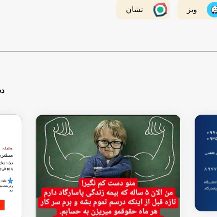
ویز
نشان
دس