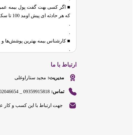
■ اگر کسی بهت گفت پول بیمه عمر 
که هر حادثه ای پیش اومد 100 تا سکه غرامت بده.
.
.
■ کارشناس بیمه بهترین پوشش‌ها و من
.
■ فقط کافیه کد (ppi) رو به شماره (10008590) پیامک کنید.
ارتباط با ما
با شما تماس میگیریم...
مدیریت:
مجید ستاراوغلی
02046654 _ 09359915818
تماس:
جهت ارتباط با این کسب و کار ع
|
©
OpenStreetMap
contributors
Leaflet