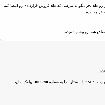
رو طلا بخر ،بگو به شرطی که طلا فروش قراردادی رو امضا کنه
افع شما رو پیشنهاد میده.
099
بارت "
SIP
" یا "
ستار
" را به شماره
10008590
پیامک نمایید.