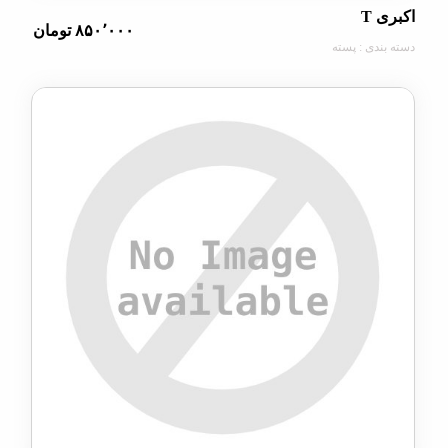
T
۸۵۰٬۰۰۰ تومان
دی : پسته