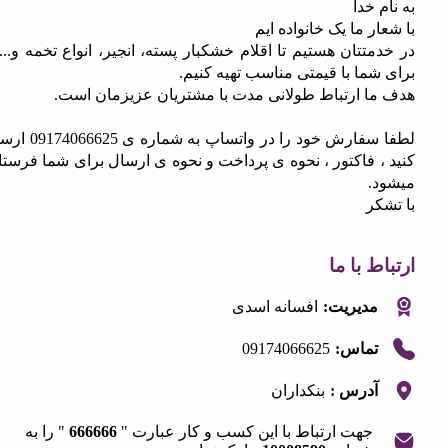
 خدا
ر ما یک خانواده ایم
تتان هستیم تا اقلام خشکبار پسته، انجیر، انواع تخمه و....را
ما با قیمتی مناسب تهیه کنیم.
ا ارتباط طولانی مدت با مشتریان عزیزمان است.
لطفا سفارش خود را در واتساپ به شماره ی 09174066625 ارسال
 فاکتور ، نحوه ی پرداخت و نحوه ی ارسال برای شما فرستاده
.
ر
 با ما
مدیریت:
افسانه اسدی
09174066625
تماس:
آدرس :
بنکداران
جهت ارتباط با این کسب و کار عبارت "
666666
" را به