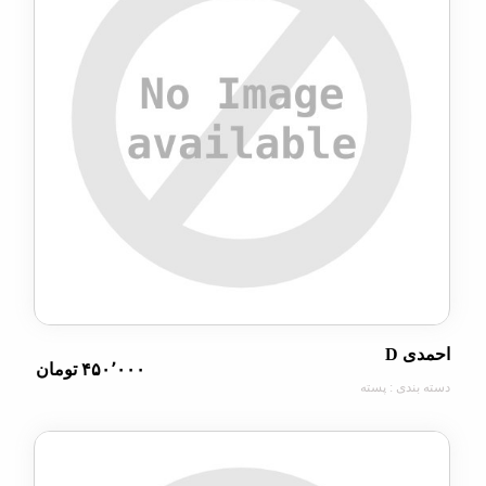
D
۴۵۰٬۰۰۰ تومان
دی : پسته