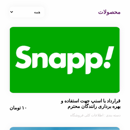
لات
د با اسنپ جهت استفاده و
رداری رانندگان محترم
۱۰ تومان
دی : اطلاعات کلی فروشگاه