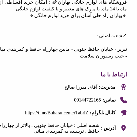
فروشگاه های لوازم خانگی بهاران🌈 ؛ امکان خرید اقساطی از 3
انگی
ان راه حلی آسان برای خرید لوازم خانگی🔸
ه اصلی :
- خیابان حافظ جنوبی - مابین چهارراه حافظ و کمربندی میانی
 رستوران سلامت
 با ما
مدیریت:
آقای میرزا صالح
09144722165
تماس:
https://t.me/BaharancenterTabriZ
کانال تلگرام:
شعبه اصلی : خیابان حافظ جنوبی ، بالاتر از چهارراه
آدرس :
حافظ ، نرسیده به کمربندی میانی