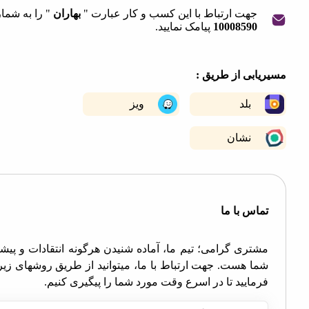
جهت ارتباط با این کسب و کار عبارت "
بهاران
" را به شماره
10008590
پیامک نمایید.
|
©
OpenStreetMap
contribut
+
ابی از طریق :
−
بلد
ویز
نشان
اس با ما
تری گرامی؛ تیم ما، آماده شنیدن هرگونه انتقادات و پیشنهادات
ا هست. جهت ارتباط با ما، میتوانید از طریق روشهای زیر اقدام
مایید تا در اسرع وقت مورد شما را پیگیری کنیم.