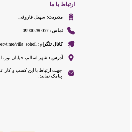
ارتباط با ما
مدیریت:
سهیل فاروقی
09900280057
تماس:
ps://t.me/villa_soheil
کانال تلگرام:
آدرس :
شهر اسالم، خیابان نور، انتهای خیابا
جهت ارتباط با این کسب و کار ع
پیامک نمایید.
|
©
OpenStreetMap
contributors
Leaflet