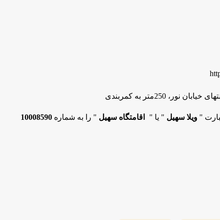
htt
ن نور، 250متر به کمربندی
بارت "
ویلا سهیل
" یا "
اقامتگاه سهیل
" را به شماره
10008590