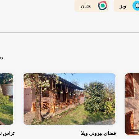
ویز
نشان
دس
فضای بیرونی ویلا
تراس ن